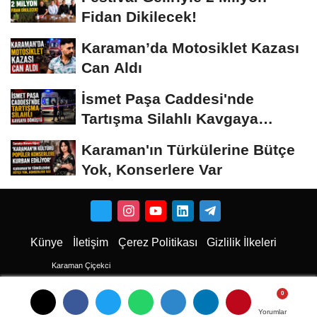
Fidan Dikilecek!
Karaman’da Motosiklet Kazası
Can Aldı
İsmet Paşa Caddesi'nde
Tartışma Silahlı Kavgaya
Dönüştü
Karaman'ın Türkülerine Bütçe
Yok, Konserlere Var
Künye
İletişim
Çerez Politikası
Gizlilik İlkeleri
Karaman Çiçekci
Karaman
Karaman Haber
Yorumlar
Yorumlar