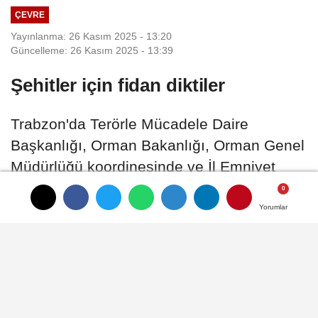
ÇEVRE
Yayınlanma: 26 Kasım 2025 - 13:20
Güncelleme: 26 Kasım 2025 - 13:39
Şehitler için fidan diktiler
Trabzon'da Terörle Mücadele Daire
Başkanlığı, Orman Bakanlığı, Orman Genel
Müdürlüğü koordinesinde ve İl Emniyet
Müdürlüğü organizasyonunda "Şehitlerimiz
İçin Her Bir Fidan, Geleceğimiz İçin Bir
Yorumlar
Yorumlar
Yorumlar
Nefes" temalı fidan dikim programı
düzenlendi.
26 Kasım 2025 - 13:20
ÇEVRE