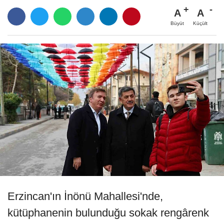
A
A
Büyüt
Küçült
Erzincan'ın İnönü Mahallesi'nde,
kütüphanenin bulunduğu sokak rengârenk