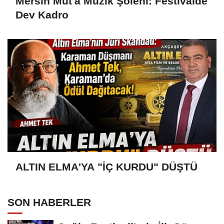
Mersin Mut'a Müzik Şöleni: Festivalde
Dev Kadro
ALTIN ELMA'YA "İÇ KURDU" DÜŞTÜ
SON HABERLER