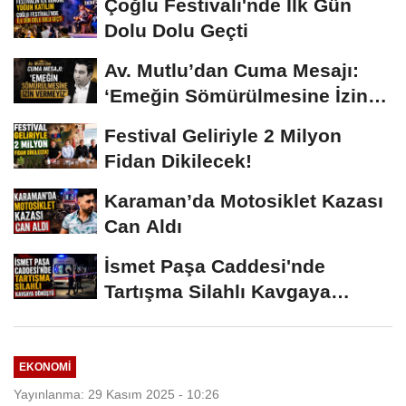
Çoğlu Festivali'nde İlk Gün
Dolu Dolu Geçti
Av. Mutlu’dan Cuma Mesajı:
‘Emeğin Sömürülmesine İzin
Vermeyiz’...
Festival Geliriyle 2 Milyon
Fidan Dikilecek!
Karaman’da Motosiklet Kazası
Can Aldı
İsmet Paşa Caddesi'nde
Tartışma Silahlı Kavgaya
Dönüştü
EKONOMI
Yayınlanma: 29 Kasım 2025 - 10:26