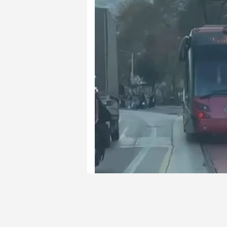
Bursa'nın Osmangazi ilçesinde seyir 
yapan çocuk, görenleri hayrete düşür
yüreklerini ağıza getirdi.