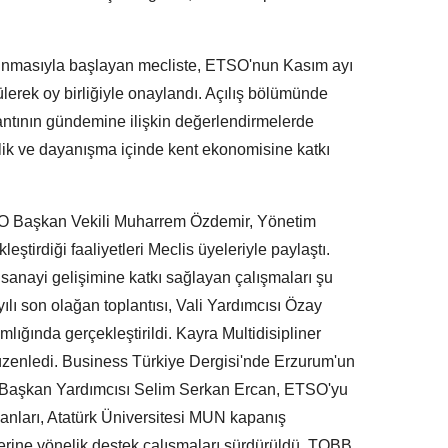
okunmasıyla başlayan mecliste, ETSO'nun Kasım ayı
lerek oy birliğiyle onaylandı. Açılış bölümünde
ntının gündemine ilişkin değerlendirmelerde
lik ve dayanışma içinde kent ekonomisine katkı
SO Başkan Vekili Muharrem Özdemir, Yönetim
ştirdiği faaliyetleri Meclis üyeleriyle paylaştı.
sanayi gelişimine katkı sağlayan çalışmaları şu
yılı son olağan toplantısı, Vali Yardımcısı Özay
ğında gerçekleştirildi. Kayra Multidisipliner
zenledi. Business Türkiye Dergisi'nde Erzurum'un
 Başkan Yardımcısı Selim Serkan Ercan, ETSO'yu
nları, Atatürk Üniversitesi MUN kapanış
erine yönelik destek çalışmaları sürdürüldü. TOBB