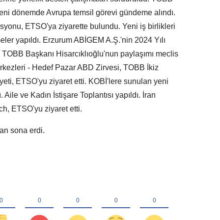
 yeni dönemde Avrupa temsil görevi gündeme alındı.
yonu, ETSO'ya ziyarette bulundu. Yeni iş birlikleri
meler yapıldı. Erzurum ABİGEM A.Ş.'nin 2024 Yılı
i. TOBB Başkanı Hisarcıklıoğlu'nun paylaşımı meclis
kezleri - Hedef Pazar ABD Zirvesi, TOBB İkiz
ti, ETSO'yu ziyaret etti. KOBİ'lere sunulan yeni
Aile ve Kadın İstişare Toplantısı yapıldı. İran
, ETSO'yu ziyaret etti.
dan sona erdi.