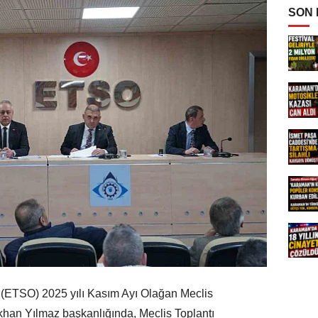
SON
 (ETSO) 2025 yılı Kasım Ayı Olağan Meclis
han Yılmaz başkanlığında, Meclis Toplantı