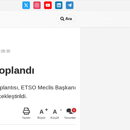
Ara
 09:30
oplandı
oplantısı, ETSO Meclis Başkanı
leştirildi.
A
A
Büyüt
Küçült
Yazdır
Yorumlar