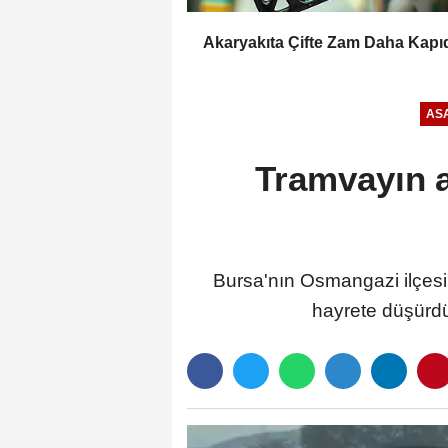
Akaryakıta Çifte Zam Daha Kapı
ASA
Tramvayın a
Bursa'nın Osmangazi ilçesi
hayrete düşürdü.