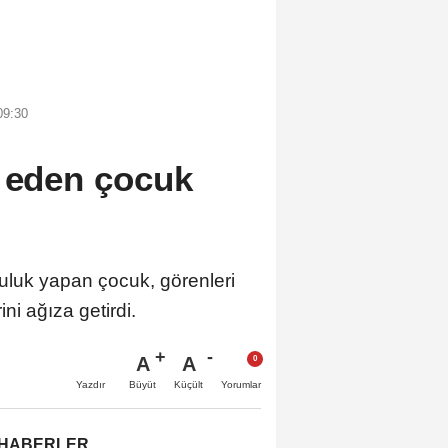
09:30
k eden çocuk
uluk yapan çocuk, görenleri
ni ağıza getirdi.
A
A
Büyüt
Küçült
Yazdır
Yorumlar
 HABERLER