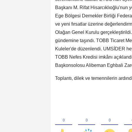
Başkanı M. Rifat Hisarcıklıoğlu'nun
Ege Bölgesi Dernekler Birliği Federas
ve yeni fırsatlar üzerine değerlendir
Olağan Genel Kurulu gerçekleştirild
gündemine taşındı. TOBB Ticaret Mer
Kuleler'de düzenlendi. UMSİDER heye
TOBB Nefes Kredisi imkânı açıklandı. 
Başkonsolosu Alibeman Eghbali Zarch
Toplantı, dilek ve temennilerin ardın