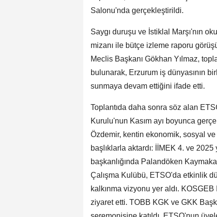
Salonu'nda gerçekleştirildi.
Saygı duruşu ve İstiklal Marşı'nın 
mizanı ile bütçe izleme raporu görüşü
Meclis Başkanı Gökhan Yılmaz, topla
bulunarak, Erzurum iş dünyasının bir
sunmaya devam ettiğini ifade etti.
Toplantıda daha sonra söz alan ET
Kurulu'nun Kasım ayı boyunca gerçekle
Özdemir, kentin ekonomik, sosyal ve 
başlıklarla aktardı: İİMEK 4. ve 2025 
başkanlığında Palandöken Kaymakamlı
Çalışma Kulübü, ETSO'da etkinlik dü
kalkınma vizyonu yer aldı. KOSGEB
ziyaret etti. TOBB KGK ve GKK Başka
seremonisine katıldı. ETSO'nun üyel