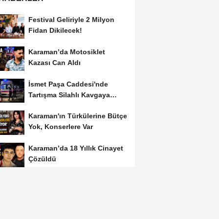
Festival Geliriyle 2 Milyon
Fidan Dikilecek!
Karaman’da Motosiklet
Kazası Can Aldı
İsmet Paşa Caddesi'nde
Tartışma Silahlı Kavgaya
Dönüştü
Karaman'ın Türkülerine Bütçe
Yok, Konserlere Var
Karaman’da 18 Yıllık Cinayet
Çözüldü