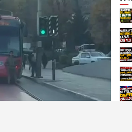
halindeki tramvayın arkasına oturarak yolculuk
dü. Tehlikeli yolculuk, çevredeki vatandaşların