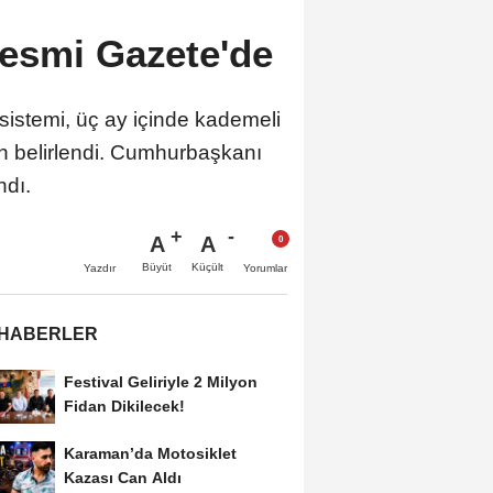
esmi Gazete'de
sistemi, üç ay içinde kademeli
en belirlendi. Cumhurbaşkanı
ndı.
A
A
Büyüt
Küçült
Yazdır
Yorumlar
 HABERLER
Festival Geliriyle 2 Milyon
Fidan Dikilecek!
Karaman’da Motosiklet
Kazası Can Aldı