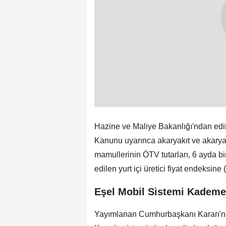
Hazine ve Maliye Bakanlığı'ndan edin
Kanunu uyarınca akaryakıt ve akaryakıt
mamullerinin ÖTV tutarları, 6 ayda b
edilen yurt içi üretici fiyat endeksin
Eşel Mobil Sistemi Kademel
Yayımlanan Cumhurbaşkanı Kararı'na 
Kararla sistemin kademeli olarak üç a