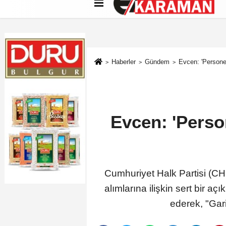
Künye
İletişim
Çerez Politikası
G
Haberler
Gündem
Evcen: 'Persone
Evcen: 'Perso
Cumhuriyet Halk Partisi (C
alımlarına ilişkin sert bir a
ederek, "Gar