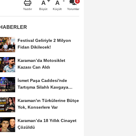
A
A
Büyüt
Küçült
Yazdır
Yorumlar
 HABERLER
Festival Geliriyle 2 Milyon
Fidan Dikilecek!
Karaman’da Motosiklet
Kazası Can Aldı
İsmet Paşa Caddesi'nde
Tartışma Silahlı Kavgaya
Dönüştü
Karaman'ın Türkülerine Bütçe
Yok, Konserlere Var
Karaman’da 18 Yıllık Cinayet
Çözüldü