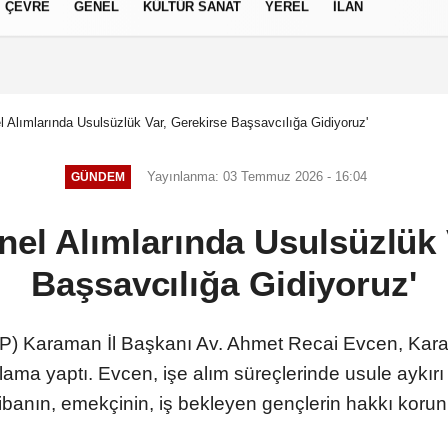
ÇEVRE
GENEL
KÜLTÜR SANAT
YEREL
İLAN
izlilik İlkeleri
l Alımlarında Usulsüzlük Var, Gerekirse Başsavcılığa Gidiyoruz'
Yayınlanma: 03 Temmuz 2026 - 16:04
GÜNDEM
nel Alımlarında Usulsüzlük 
Başsavcılığa Gidiyoruz'
HP) Karaman İl Başkanı Av. Ahmet Recai Evcen, Karam
çıklama yaptı. Evcen, işe alım süreçlerinde usule aykır
ibanın, emekçinin, iş bekleyen gençlerin hakkı korunm