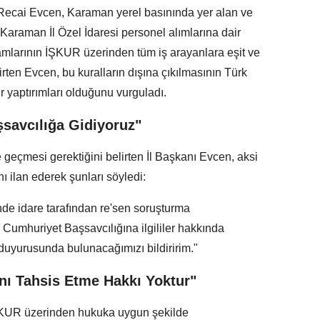
ecai Evcen, Karaman yerel basınında yer alan ve
leri Karaman İl Özel İdaresi personel alımlarına dair
mlarının İŞKUR üzerinden tüm iş arayanlara eşit ve
lirten Evcen, bu kuralların dışına çıkılmasının Türk
yaptırımları olduğunu vurguladı.
savcılığa Gidiyoruz"
 geçmesi gerektiğini belirten İl Başkanı Evcen, aksi
ı ilan ederek şunları söyledi:
nde idare tarafından re'sen soruşturma
umhuriyet Başsavcılığına ilgililer hakkında
duyurusunda bulunacağımızı bildiririm."
nı Tahsis Etme Hakkı Yoktur"
 İŞKUR üzerinden hukuka uygun şekilde