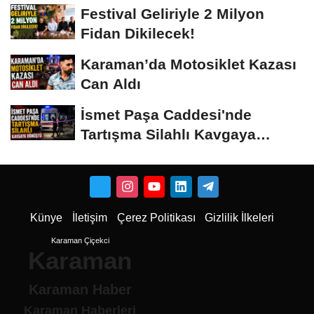
Vermeyiz’...
Festival Geliriyle 2 Milyon
Fidan Dikilecek!
Karaman’da Motosiklet Kazası
Can Aldı
İsmet Paşa Caddesi'nde
Tartışma Silahlı Kavgaya
Dönüştü
Künye
İletişim
Çerez Politikası
Gizlilik İlkeleri
Karaman Çiçekci
Karaman
Karaman Haber
Karaman Haberleri