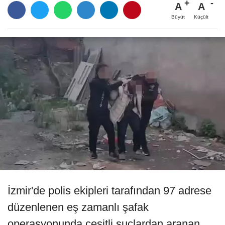
A
A
Büyüt
Küçült
İzmir'de polis ekipleri tarafından 97 adrese
düzenlenen eş zamanlı şafak
operasyonunda çeşitli suçlardan aranan