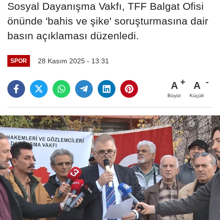
Sosyal Dayanışma Vakfı, TFF Balgat Ofisi
önünde 'bahis ve şike' soruşturmasına dair
basın açıklaması düzenledi.
28 Kasım 2025 - 13:31
SPOR
A
A
Büyüt
Küçült