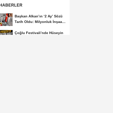
 HABERLER
Başkan Alkan’ın ‘2 Ay’ Sözü
Tarih Oldu: Milyonluk İnşaat
Hâlâ...
Çoğlu Festivali’nde Hüseyin
Kağıt Coşturdu
E-karaman.com'un Manşeti
Sonuç Verdi ! Sanayicilerin
İsyanı İşe...
Ermenek Faciasının Firari
Şüphelisi 8 Yıl Sonra
Yakalandı
Çoğlu Festivali'nde İlk Gün
Dolu Dolu Geçti