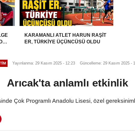
LGE
KARAMANLI ATLET HARUN RAŞİT
YONU
ER, TÜRKİYE ÜÇÜNCÜSÜ OLDU
Yayınlanma: 29 Kasım 2025 - 12:23
Güncelleme: 29 Kasım 2025 - 
TIM
Arıcak'ta anlamlı etkinlik
esinde Çok Programlı Anadolu Lisesi, özel gereksinimli 