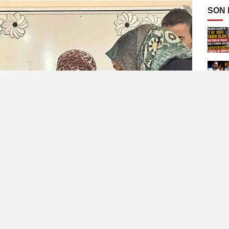
SON
mlı Anadolu Lisesi, özel gereksinimli öğrencileri