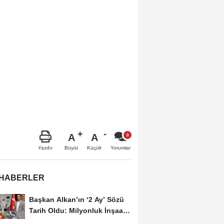
A
A
Büyüt
Küçült
Yazdır
Yorumlar
 HABERLER
Başkan Alkan’ın ‘2 Ay’ Sözü
Tarih Oldu: Milyonluk İnşaat
Hâlâ...