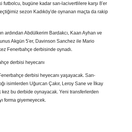
ki futbolcu, bugüne kadar sarı-lacivertlilere karşı 8'er
 geçtiğimiz sezon Kadıköy'de oynanan maçta da rakip
z'ın ardından Abdülkerim Bardakcı, Kaan Ayhan ve
 Yunus Akgün 5'er, Davinson Sanchez ile Mario
kez Fenerbahçe derbisinde oynadı.
ahçe derbisi heyecanı
 Fenerbahçe derbisi heyecanı yaşayacak. Sarı-
tığı isimlerden Uğurcan Çakır, Leroy Sane ve İlkay
k kez bu derbide oynayacak. Yeni transferlerden
ayı forma giyemeyecek.