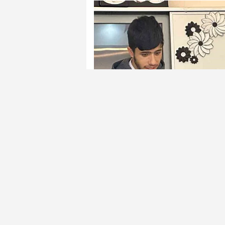
Elazığ'ın Arıcak ilçesinde Çok Progra
ağırladı.