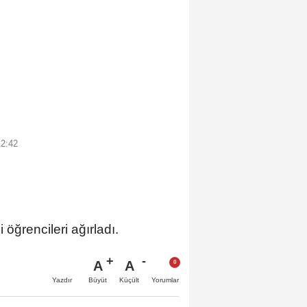
12:42
öğrencileri ağırladı.
A
A
Büyüt
Küçült
Yazdır
Yorumlar