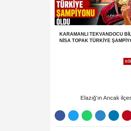
KARAMANLI TEKVANDOCU Bİ
NİSA TOPAK TÜRKİYE ŞAMPİ
OLDU
EĞI
Elazığ'ın Arıcak ilç