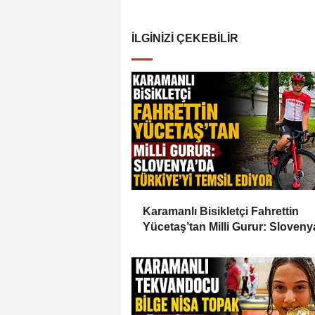
İLGINIZI ÇEKEBILIR
Karamanlı Bisikletçi Fahrettin
Yücetaş’tan Milli Gurur: Sloveny
Türkiye’yi Temsil Ediyor