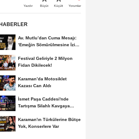
Büyüt
Küçült
Yazdır
Yorumlar
 HABERLER
Av. Mutlu’dan Cuma Mesajı:
‘Emeğin Sömürülmesine İzin
Vermeyiz’...
Festival Geliriyle 2 Milyon
Fidan Dikilecek!
Karaman’da Motosiklet
Kazası Can Aldı
İsmet Paşa Caddesi'nde
Tartışma Silahlı Kavgaya
Dönüştü
Karaman'ın Türkülerine Bütçe
Yok, Konserlere Var