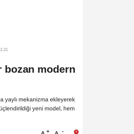
11:21
er bozan modern
ğına yaylı mekanizma ekleyerek
üçlendirildiği yeni model, hem
A
A