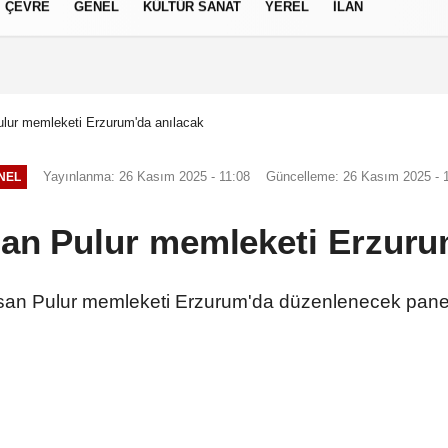
ÇEVRE
GENEL
KÜLTÜR SANAT
YEREL
İLAN
izlilik İlkeleri
lur memleketi Erzurum'da anılacak
Yayınlanma: 26 Kasım 2025 - 11:08
Güncelleme: 26 Kasım 2025 - 
NEL
an Pulur memleketi Erzuru
an Pulur memleketi Erzurum'da düzenlenecek panel 