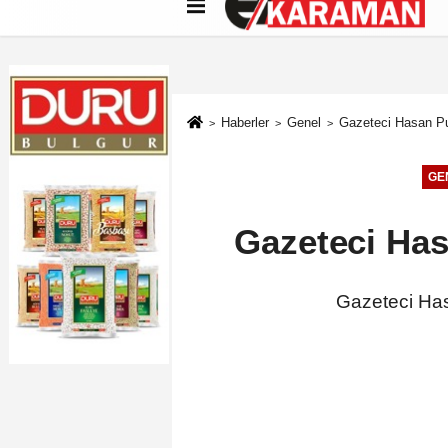
Künye
İletişim
Çerez Politikası
G
Haberler
Genel
Gazeteci Hasan Pu
GE
Gazeteci Has
Gazeteci Has