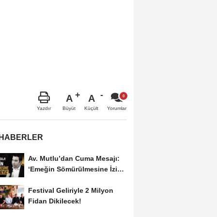
A
A
Büyüt
Küçült
Yazdır
Yorumlar
 HABERLER
Av. Mutlu’dan Cuma Mesajı:
‘Emeğin Sömürülmesine İzin
Vermeyiz’...
Festival Geliriyle 2 Milyon
Fidan Dikilecek!