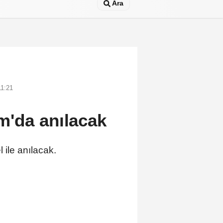
Ara
11:21
m'da anılacak
ile anılacak.