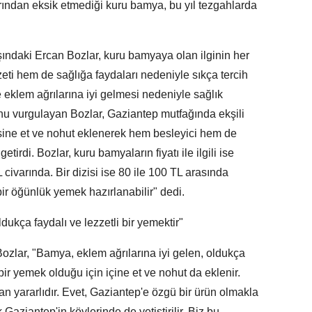
arından eksik etmediği kuru bamya, bu yıl tezgahlarda
şındaki Ercan Bozlar, kuru bamyaya olan ilginin her
zzeti hem de sağlığa faydaları nedeniyle sıkça tercih
e eklem ağrılarına iyi gelmesi nedeniyle sağlık
nu vurgulayan Bozlar, Gaziantep mutfağında ekşili
risine et ve nohut eklenerek hem besleyici hem de
tirdi. Bozlar, kuru bamyaların fiyatı ile ilgili ise
civarında. Bir dizisi ise 80 ile 100 TL arasında
 bir öğünlük yemek hazırlanabilir" dedi.
dukça faydalı ve lezzetli bir yemektir"
ozlar, "Bamya, eklem ağrılarına iyi gelen, oldukça
i bir yemek olduğu için içine et ve nohut da eklenir.
n yararlıdır. Evet, Gaziantep'e özgü bir ürün olmakla
 Gaziantep'in köylerinde de yetiştirilir. Biz bu