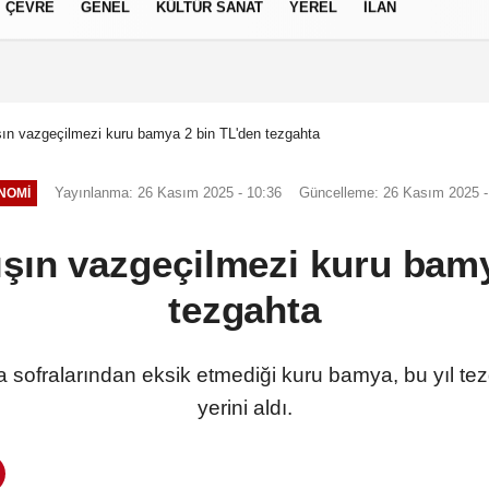
ÇEVRE
GENEL
KÜLTÜR SANAT
YEREL
İLAN
izlilik İlkeleri
şın vazgeçilmezi kuru bamya 2 bin TL'den tezgahta
Yayınlanma: 26 Kasım 2025 - 10:36
Güncelleme: 26 Kasım 2025 -
NOMI
ışın vazgeçilmezi kuru bam
tezgahta
da sofralarından eksik etmediği kuru bamya, bu yıl te
yerini aldı.