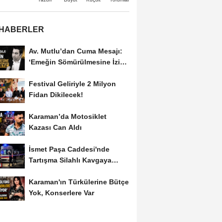
 HABERLER
Av. Mutlu’dan Cuma Mesajı:
‘Emeğin Sömürülmesine İzin
Vermeyiz’...
Festival Geliriyle 2 Milyon
Fidan Dikilecek!
Karaman’da Motosiklet
Kazası Can Aldı
İsmet Paşa Caddesi'nde
Tartışma Silahlı Kavgaya
Dönüştü
Karaman'ın Türkülerine Bütçe
Yok, Konserlere Var