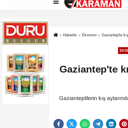
Künye
İletişim
Çerez Politikası
G
Haberler
Ekonomi
Gaziantep'te kı
EKO
Gaziantep'te k
Gazianteplilerin kış ayların