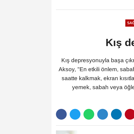
SAĞ
Kış d
Kış depresyonuyla başa çıkma
Aksoy, "En etkili önlem, saba
saatte kalkmak, ekran kısıtla
yemek, sabah veya öğle s