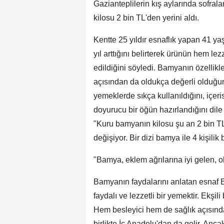
Gazianteplilerin kış aylarında sofral
kilosu 2 bin TL'den yerini aldı.
Kentte 25 yıldır esnaflık yapan 41 ya
yıl arttığını belirterek ürünün hem le
edildiğini söyledi. Bamyanın özellikl
açısından da oldukça değerli olduğu
yemeklerde sıkça kullanıldığını, içe
doyurucu bir öğün hazırlandığını dile ge
"Kuru bamyanın kilosu şu an 2 bin TL 
değişiyor. Bir dizi bamya ile 4 kişilik
"Bamya, eklem ağrılarına iyi gelen, ol
Bamyanın faydalarını anlatan esnaf B
faydalı ve lezzetli bir yemektir. Ekşil
Hem besleyici hem de sağlık açısında
birlikte İç Anadolu'dan da gelir. Ancak