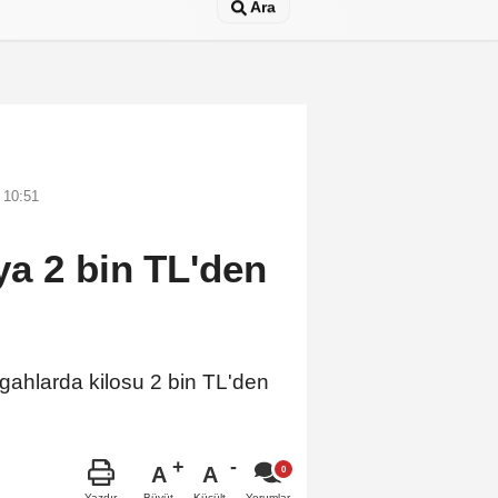
Ara
 10:51
ya 2 bin TL'den
zgahlarda kilosu 2 bin TL'den
A
A
Büyüt
Küçült
Yazdır
Yorumlar