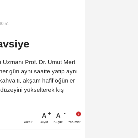
10:51
avsiye
ri Uzmanı Prof. Dr. Umut Mert
her gün aynı saatte yatıp aynı
 kahvaltı, akşam hafif öğünler
 düzeyini yükselterek kış
A
A
Büyüt
Küçült
Yazdır
Yorumlar