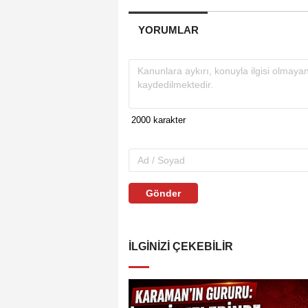
YORUMLAR
Gönder
İLGINIZI ÇEKEBILIR