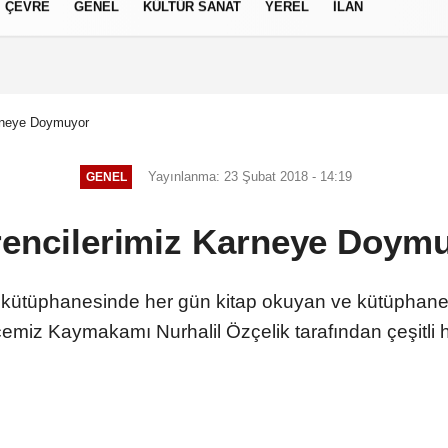
ÇEVRE
GENEL
KÜLTÜR SANAT
YEREL
İLAN
izlilik İlkeleri
rneye Doymuyor
Yayınlanma: 23 Şubat 2018 - 14:19
GENEL
encilerimiz Karneye Doym
iz kütüphanesinde her gün kitap okuyan ve kütüphanede
lçemiz Kaymakamı Nurhalil Özçelik tarafından çeşitli he