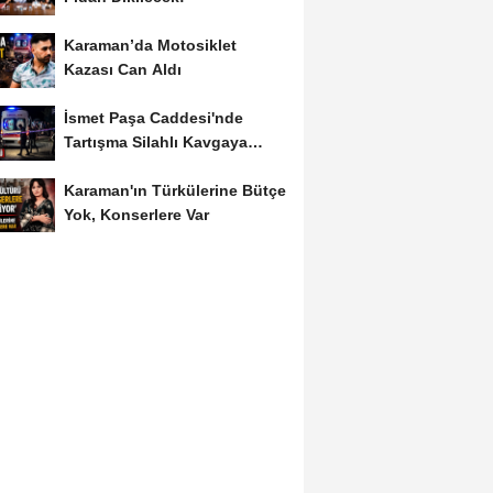
Karaman’da Motosiklet
Kazası Can Aldı
İsmet Paşa Caddesi'nde
Tartışma Silahlı Kavgaya
Dönüştü
Karaman'ın Türkülerine Bütçe
Yok, Konserlere Var