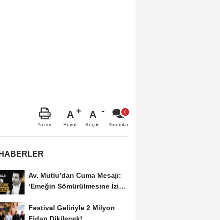
A
A
Büyüt
Küçült
Yazdır
Yorumlar
 HABERLER
Av. Mutlu’dan Cuma Mesajı:
‘Emeğin Sömürülmesine İzin
Vermeyiz’...
Festival Geliriyle 2 Milyon
Fidan Dikilecek!