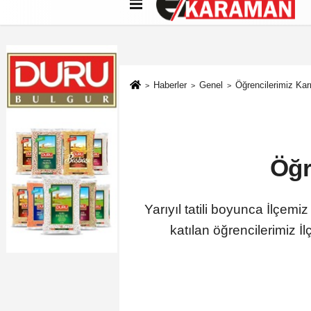
Künye
İletişim
Çerez Politikası
G
Haberler
Genel
Öğrencilerimiz Ka
Öğr
Yarıyıl tatili boyunca İlçem
katılan öğrencilerimiz İ