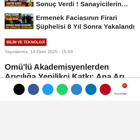
Sonuç Verdi ! Sanayicilerin
İsyanı İşe...
Ermenek Faciasının Firari
Şüphelisi 8 Yıl Sonra Yakalandı
BILIM VE TEKNOLOJI
Yayınlanma: 14 Ekim 2025 - 15:59
Omü'lü Akademisyenlerden
Arıcılığa Yenilikçi Katkı: Ana Arı
Üretim Aparatı
Yorumlar
Yorumlar
Yorumlar
Ondokuz Mayıs Üniversitesi'nden (OMÜ) 3
akademisyen tarafından geliştirilen ve
patenti alınan "Ana Arı Üretim Aparatı',
arıcılıkta sürdürülebilir verimliliğe katkı