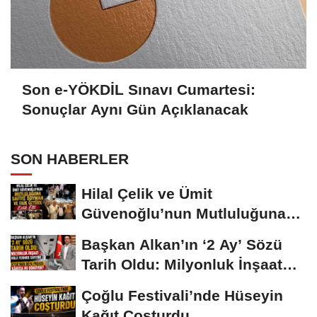
Son e-YÖKDİL Sınavı Cumartesi:
Sonuçlar Aynı Gün Açıklanacak
SON HABERLER
Hilal Çelik ve Ümit
Güvenoğlu’nun Mutluluğuna
Safiye Soyman ve...
Başkan Alkan’ın ‘2 Ay’ Sözü
Tarih Oldu: Milyonluk İnşaat
Hâlâ...
Çoğlu Festivali’nde Hüseyin
Kağıt Coşturdu