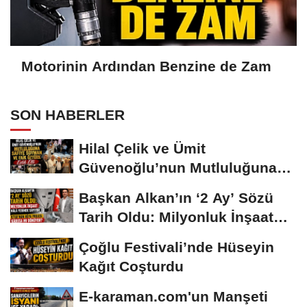
Motorinin Ardından Benzine de Zam
SON HABERLER
Hilal Çelik ve Ümit
Güvenoğlu’nun Mutluluğuna
Safiye Soyman ve...
Başkan Alkan’ın ‘2 Ay’ Sözü
Tarih Oldu: Milyonluk İnşaat
Hâlâ...
Çoğlu Festivali’nde Hüseyin
Kağıt Coşturdu
E-karaman.com'un Manşeti