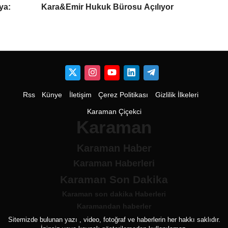
ya:
Kara&Emir Hukuk Bürosu Açılıyor
Rss
Künye
İletişim
Çerez Politikası
Gizlilik İlkeleri
Karaman Çiçekci
Karaman
Karaman Haber
Karaman Haberleri
Karaman Son Dakika
Karaman son dakika Haberleri
Karamandan haberler
Sitemizde bulunan yazı , video, fotoğraf ve haberlerin her hakkı saklıdır.