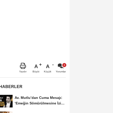
A
A
Büyüt
Küçült
Yazdır
Yorumlar
 HABERLER
Av. Mutlu’dan Cuma Mesajı:
‘Emeğin Sömürülmesine İzin
Vermeyiz’...