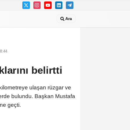
Ara
18:44
arını belirtti
 kilometreye ulaşan rüzgar ve
lerde bulundu. Başkan Mustafa
ne geçti.