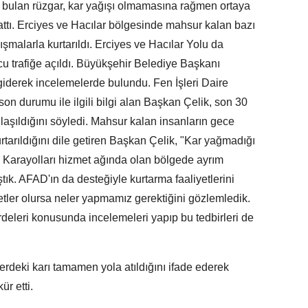
yi bulan rüzgar, kar yağışı olmamasına rağmen ortaya
la attı. Erciyes ve Hacılar bölgesinde mahsur kalan bazı
ışmalarla kurtarıldı. Erciyes ve Hacılar Yolu da
u trafiğe açıldı. Büyükşehir Belediye Başkanı
giderek incelemelerde bulundu. Fen İşleri Daire
on durumu ile ilgili bilgi alan Başkan Çelik, son 30
arşılaşıldığını söyledi. Mahsur kalan insanların gece
rtarıldığını dile getiren Başkan Çelik, "Kar yağmadığı
u. Karayolları hizmet ağında olan bölgede ayrım
ştık. AFAD'ın da desteğiyle kurtarma faaliyetlerini
etler olursa neler yapmamız gerektiğini gözlemledik.
rdeleri konusunda incelemeleri yapıp bu tedbirleri de
erdeki karı tamamen yola atıldığını ifade ederek
r etti.