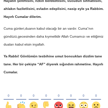
Hayatın şereflisini, rızkın bereketlisini, vücudun sıhhatlisini,
ahlakın faziletlisini, evladın edeplisini, nasip eyle ya Rabbim.
Hayırlı Cumalar dilerim.
Cuma günleri,duanın kabul olacağı bir an vardır. Cuma”nın
gündüzü,gecesinden daha kıymetlidir Allah Cumamızı ve ettiğimiz
duaları kabul etsin inşallah.
Ya Rabbi! Gönlümün tesbihine umut boncukları dizdim tane
tane. Her bir çekişte “AF” diyerek sığındım rahmetine. Hayırlı
Cumalar.