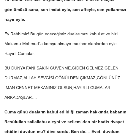
gönlümüzü sana, sen imdat eyle, sen affeyle, sen yollarımızı
hayır eyle.
Ey Rabbimiz! Bu gün edeceğimiz dualarımızı kabul et ve bizi
Makam-ı Mahmud”a komşu olmaya mazhar olanlardan eyle.
Hayırlı Cumalar.
BU DÜNYA FANİ SAKIN GÜVENME,GİDEN GELMEZ,GELEN
DURMAZ,ALLAH SEVGİSİ GÖNÜLDEN ÇIKMAZ,GÖNLÜNÜZ
İMAN CENNET MEKANINIZ OLSUN,HAYIRLI CUMALAR
ARKADAŞLAR….
Cuma günü duaların kabul edildiği zaman hakkında babanın
Resûlullah sallallahu aleyhi ve sellem”den bir hadis rivayet
ettiğini duydun mu? diye sordu. Ben de: – Evet, duydum.