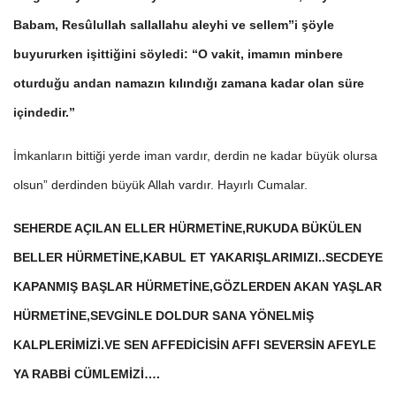
Babam, Resûlullah sallallahu aleyhi ve sellem”i şöyle
buyururken işittiğini söyledi: “O vakit, imamın minbere
oturduğu andan namazın kılındığı zamana kadar olan süre
içindedir.”
İmkanların bittiği yerde iman vardır, derdin ne kadar büyük olursa
olsun” derdinden büyük Allah vardır. Hayırlı Cumalar.
SEHERDE AÇILAN ELLER HÜRMETİNE,RUKUDA BÜKÜLEN
BELLER HÜRMETİNE,KABUL ET YAKARIŞLARIMIZI..SECDEYE
KAPANMIŞ BAŞLAR HÜRMETİNE,GÖZLERDEN AKAN YAŞLAR
HÜRMETİNE,SEVGİNLE DOLDUR SANA YÖNELMİŞ
KALPLERİMİZİ.VE SEN AFFEDİCİSİN AFFI SEVERSİN AFEYLE
YA RABBİ CÜMLEMİZİ….