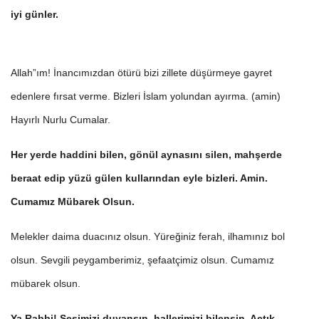
iyi günler.
Allah”ım! İnancımızdan ötürü bizi zillete düşürmeye gayret
edenlere fırsat verme. Bizleri İslam yolundan ayırma. (amin)
Hayırlı Nurlu Cumalar.
Her yerde haddini bilen, gönül aynasını silen, mahşerde
beraat edip yüzü gülen kullarından eyle bizleri. Amin.
Cumamız Mübarek Olsun.
Melekler daima duacınız olsun. Yüreğiniz ferah, ilhamınız bol
olsun. Sevgili peygamberimiz, şefaatçimiz olsun. Cumamız
mübarek olsun.
Ya Rabbi! Sesimizi duyansın, hallerimizi bilensin. Açtık