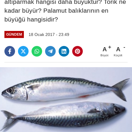
altıparmak hangisi daha büyüktür? Torik ne
kadar büyür? Palamut balıklarının en
büyüğü hangisidir?
18 Ocak 2017 - 23:49
GÜNDEM
A
A
Büyüt
Küçült