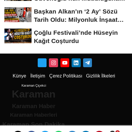
Safiye Soyman ve...
Başkan Alkan’ın ‘2 Ay’ Sözü
Tarih Oldu: Milyonluk İnşaat
Hâlâ...
Çoğlu Festivali’nde Hüseyin
Kağıt Coşturdu
Künye
İletişim
Çerez Politikası
Gizlilik İlkeleri
Karaman Çiçekci
Karaman
Karaman Haber
Karaman Haberleri
Karaman Son Dakika