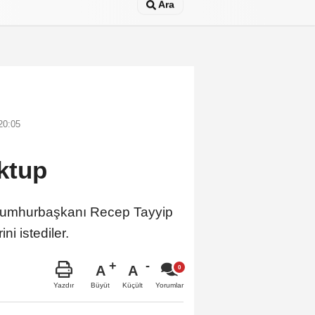
Ara
20:05
ktup
 Cumhurbaşkanı Recep Tayyip
ni istediler.
A
A
Büyüt
Küçült
Yazdır
Yorumlar