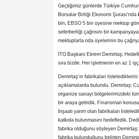
Geçtiğimiz günlerde Türkiye Cumhur
Borsalar Birliği Ekonomi Şurası’nda
i
bin, EBSO 5 bin üyesine mektup gönd
seferberliği çağrısını bir kampanyaya 
mektuplarla oda üyelerinin bu çağrıy
İTO Başkanı Ekrem Demirtaş: Hedef
sıra bizde. Her işletmenin en az 1 iş
Demirtaş’ın fabrikaları listeledikleri
açıklamalarda bulundu. Demirtaş: Cu
organize sanayi bölgelerimizdeki tüm
bir araya getirdik. Finansman konusun
İnşaatı yarım olan fabrikaları listel
katkıda bulunmasını hedefledik. Dedi
fabrika olduğunu söyleyen Demirtaş:
fabrika bulunduğunu belirten Demirtaş