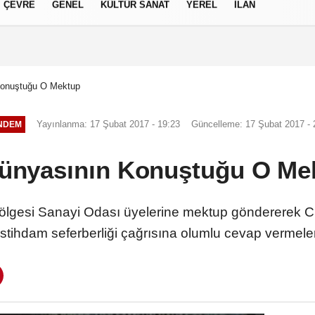
ÇEVRE
GENEL
KÜLTÜR SANAT
YEREL
İLAN
izlilik İlkeleri
Konuştuğu O Mektup
Yayınlanma: 17 Şubat 2017 - 19:23
Güncelleme: 17 Şubat 2017 - 
NDEM
Dünyasının Konuştuğu O Me
e Bölgesi Sanayi Odası üyelerine mektup göndererek
stihdam seferberliği çağrısına olumlu cevap vermeleri