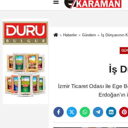
Künye
İletişim
Çerez Politikası
G
Haberler
Gündem
İş Dünyasının 
GÜ
İş 
İzmir Ticaret Odası ile Eg
Erdoğan’ın i