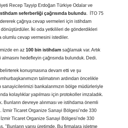
iyeti Recep Tayyip Erdoğan Türkiye Odalar ve
stihdam seferberliği çağrısında bulundu
. İTO 75
ererek çağrıya cevap vermeleri için istihdam
dönüştürdüler. İki oda yetkilileri de gönderdikleri
a olumlu cevap vermesini istediler.
imizde en az
100 bin istihdam
sağlamak var. Artık
çi almasını hedefleyin çağrısında bulunduk. Dedi.
ni belirterek konuşmasına devam etti ve şu
mhurbaşkanımızın talimatının ardından öncelikle
 sanayicilerimizi bankalarımızın bölge müdürleriyle
da kolaylıklar yapılması için protokoller imzaladık.
edik. Bunların devreye alınması ve istihdama önemli
. İzmir Ticaret Organize Sanayi Bölgesi’nde 330
 İzmir Ticaret Organize Sanayi Bölgesi'nde 330
, "Bunların yarısı üretimde. Bu firmalara işletme