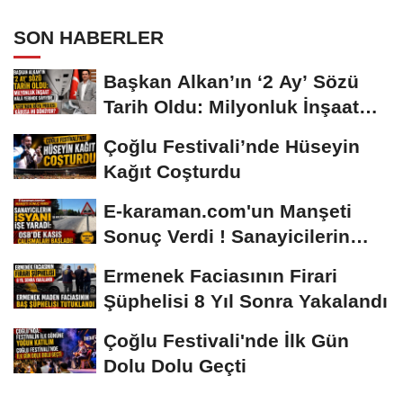
SON HABERLER
Başkan Alkan’ın ‘2 Ay’ Sözü
Tarih Oldu: Milyonluk İnşaat
Hâlâ...
Çoğlu Festivali’nde Hüseyin
Kağıt Coşturdu
E-karaman.com'un Manşeti
Sonuç Verdi ! Sanayicilerin
İsyanı İşe...
Ermenek Faciasının Firari
Şüphelisi 8 Yıl Sonra Yakalandı
Çoğlu Festivali'nde İlk Gün
Dolu Dolu Geçti