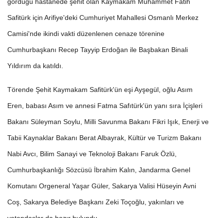
gördüğü hastanede şehit olan Kaymakam Muhammet Fatih
Safitürk için Arifiye'deki Cumhuriyet Mahallesi Osmanlı Merkez
Camisi'nde ikindi vakti düzenlenen cenaze törenine
Cumhurbaşkanı Recep Tayyip Erdoğan ile Başbakan Binali
Yıldırım da katıldı.
Törende Şehit Kaymakam Safitürk'ün eşi Ayşegül, oğlu Asım
Eren, babası Asım ve annesi Fatma Safıtürk'ün yanı sıra İçişleri
Bakanı Süleyman Soylu, Milli Savunma Bakanı Fikri Işık, Enerji ve
Tabii Kaynaklar Bakanı Berat Albayrak, Kültür ve Turizm Bakanı
Nabi Avcı, Bilim Sanayi ve Teknoloji Bakanı Faruk Özlü,
Cumhurbaşkanlığı Sözcüsü İbrahim Kalın, Jandarma Genel
Komutanı Orgeneral Yaşar Güler, Sakarya Valisi Hüseyin Avni
Coş, Sakarya Belediye Başkanı Zeki Toçoğlu, yakınları ve
vatandaşlar da hazır bulundu.