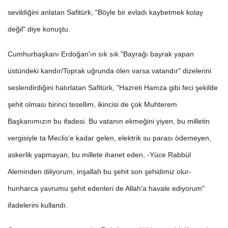
sevildiğini anlatan Safitürk, "Böyle bir evladı kaybetmek kolay
değil" diye konuştu.
Cumhurbaşkanı Erdoğan'ın sık sık "Bayrağı bayrak yapan
üstündeki kandır/Toprak uğrunda ölen varsa vatandır" dizelerini
seslendirdiğini hatırlatan Safitürk, "Hazreti Hamza gibi feci şekilde
şehit olması birinci tesellim, ikincisi de çok Muhterem
Başkanımızın bu ifadesi. Bu vatanın ekmeğini yiyen, bu milletin
vergisiyle ta Meclis'e kadar gelen, elektrik su parası ödemeyen,
askerlik yapmayan, bu millete ihanet eden, -Yüce Rabbül
Aleminden diliyorum, inşallah bu şehit son şehidimiz olur-
hunharca yavrumu şehit edenleri de Allah'a havale ediyorum"
ifadelerini kullandı.