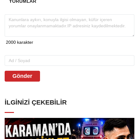
YORUMLAR
Gönder
İLGINIZI ÇEKEBILIR