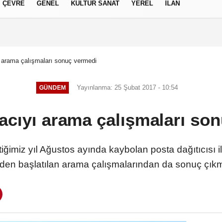
ÇEVRE
GENEL
KÜLTÜR SANAT
YEREL
İLAN
izlilik İlkeleri
 arama çalışmaları sonuç vermedi
Yayınlanma: 25 Şubat 2017 - 10:54
GÜNDEM
acıyı arama çalışmaları so
imiz yıl Ağustos ayında kaybolan posta dağıtıcısı ile
den başlatılan arama çalışmalarından da sonuç çık