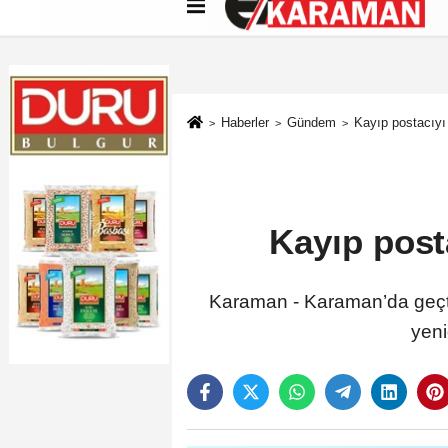
Künye
İletişim
Çerez Politikası
G
Haberler
Gündem
Kayıp postacıyı
Kayıp post
Karaman - Karaman’da geçtiğ
yeni