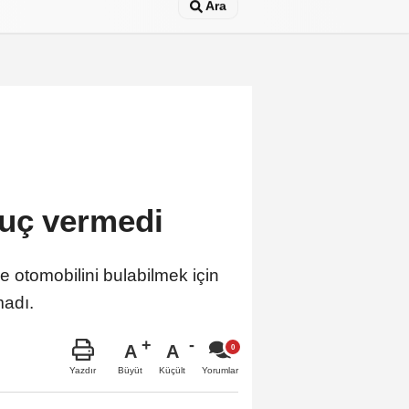
Ara
nuç vermedi
 otomobilini bulabilmek için
madı.
A
A
Büyüt
Küçült
Yazdır
Yorumlar