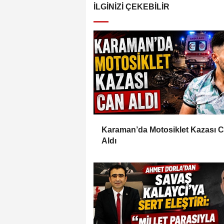
İLGINIZI ÇEKEBILIR
Karaman’da Motosiklet Kazası 
Aldı