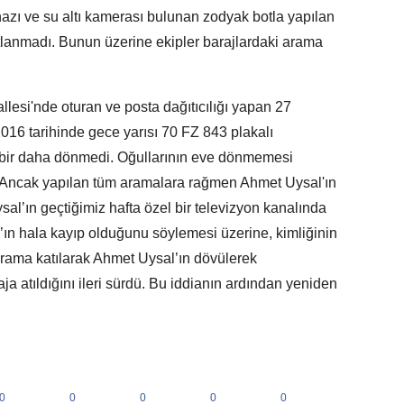
azı ve su altı kamerası bulunan zodyak botla yapılan
tlanmadı. Bunun üzerine ekipler barajlardaki arama
si'nde oturan ve posta dağıtıcılığı yapan 27
16 tarihinde gece yarısı 70 FZ 843 plakalı
a bir daha dönmedi. Oğullarının eve dönmemesi
i. Ancak yapılan tüm aramalara rağmen Ahmet Uysal'ın
l’ın geçtiğimiz hafta özel bir televizyon kanalında
ın hala kayıp olduğunu söylemesi üzerine, kimliğinin
grama katılarak Ahmet Uysal’ın dövülerek
ja atıldığını ileri sürdü. Bu iddianın ardından yeniden