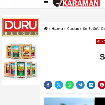
Künye
İletişim
Çerez Politikası
G
Haberler
Gündem
Sel Bu Sefer D
GÜN
S