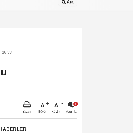
Ara
- 16:33
du
ı
A
A
Büyüt
Küçült
Yazdır
Yorumlar
 HABERLER