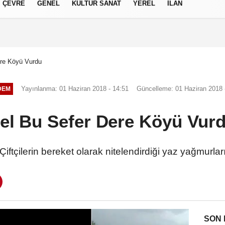
ÇEVRE
GENEL
KÜLTÜR SANAT
YEREL
İLAN
izlilik İlkeleri
ere Köyü Vurdu
Yayınlanma: 01 Haziran 2018 - 14:51
Güncelleme: 01 Haziran 2018 
DEM
el Bu Sefer Dere Köyü Vur
Çiftçilerin bereket olarak nitelendirdiği yaz yağmurlar
SON