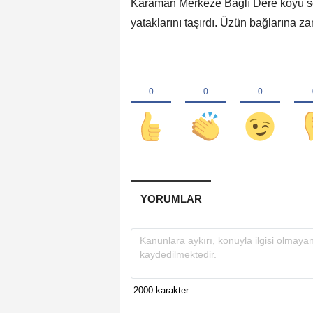
Karaman Merkeze Bağlı Dere köyü se
yataklarını taşırdı. Üzün bağlarına zar
YORUMLAR