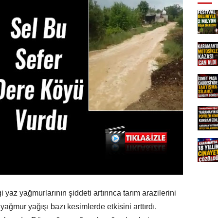
ği yaz yağmurlarının şiddeti artırınca tarım arazilerini
yağmur yağışı bazı kesimlerde etkisini arttırdı.