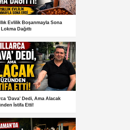
ıllık Evlilik Boşanmayla Sona
, Lokma Dağıttı
arca 'Dava' Dedi, Ama Alacak
nden İstifa Etti!