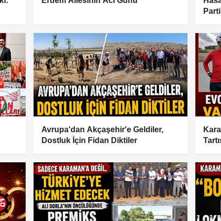
ki:
Erdem Ailesinin Acı Günü
Hasa
Parti
Avrupa'dan Akçaşehir'e Geldiler,
Kara
Dostluk İçin Fidan Diktiler
Tart