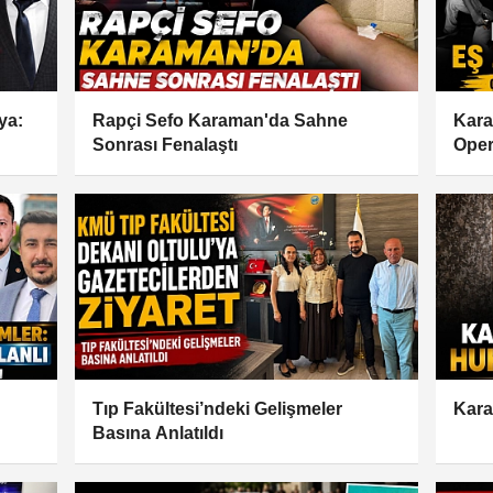
ya:
Rapçi Sefo Karaman'da Sahne
Kara
Sonrası Fenalaştı
Oper
Silah
Tıp Fakültesi’ndeki Gelişmeler
Kara
Basına Anlatıldı