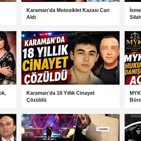
Karaman’da Motosiklet Kazası Can
İsme
Aldı
Sila
ok,
Karaman’da 18 Yıllık Cinayet
MYK 
Çözüldü
Büro