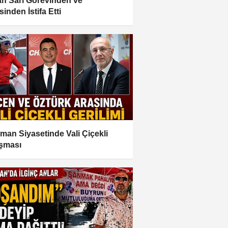
n Sarı Görevinden ve
sinden İstifa Etti
man Siyasetinde Vali Çiçekli
ışması