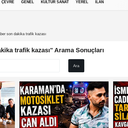
ÇEVRE
GENEL
KÜLTÜR SANAT
YEREL
İLAN
izlilik İlkeleri
er son dakika trafik kazası
ika trafik kazası" Arama Sonuçları