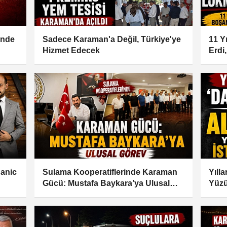
inde
Sadece Karaman'a Değil, Türkiye'ye
11 Y
Hizmet Edecek
Erdi
ganic
Sulama Kooperatiflerinde Karaman
Yıll
Gücü: Mustafa Baykara’ya Ulusal
Yüzü
Görev