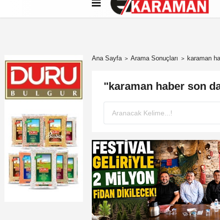
Künye
İletişim
Çerez Politikası
G
Ana Sayfa
Arama Sonuçları
karaman hab
"karaman haber son dak