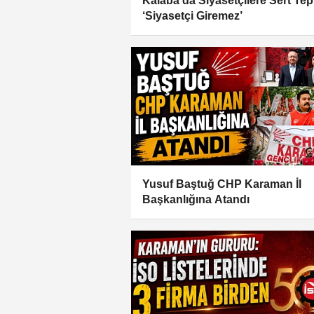
Kalaba’da Siyasetçilere Sert Tep
‘Siyasetçi Giremez’
Yusuf Baştuğ CHP Karaman İl
Başkanlığına Atandı