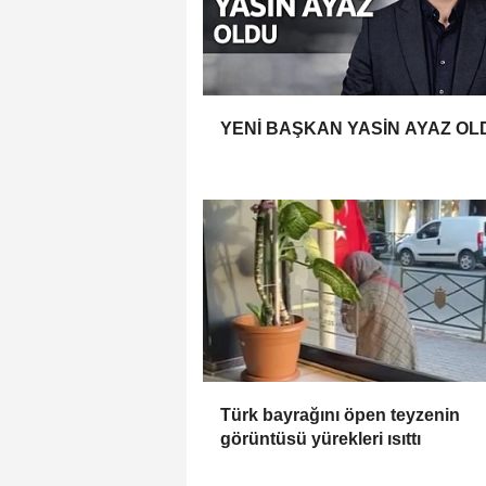
YENİ BAŞKAN YASİN AYAZ OL
Türk bayrağını öpen teyzenin
görüntüsü yürekleri ısıttı