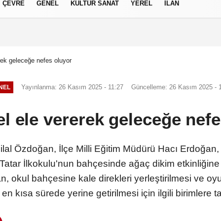
ÇEVRE
GENEL
KÜLTÜR SANAT
YEREL
İLAN
izlilik İlkeleri
erek geleceğe nefes oluyor
Yayınlanma: 26 Kasım 2025 - 11:27
Güncelleme: 26 Kasım 2025 - 
NEL
el ele vererek geleceğe nef
lal Özdoğan, İlçe Milli Eğitim Müdürü Hacı Erdoğan,
 Tatar İlkokulu'nun bahçesinde ağaç dikim etkinliğine 
, okul bahçesine kale direkleri yerleştirilmesi ve o
 en kısa sürede yerine getirilmesi için ilgili birimlere t