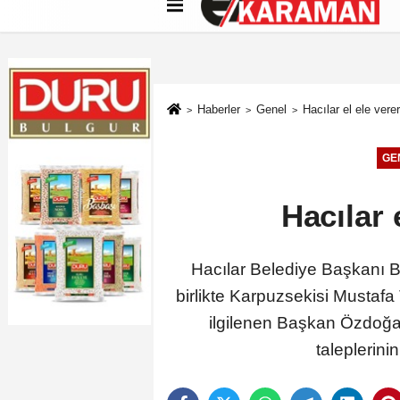
Künye
İletişim
Çerez Politikası
G
Haberler
Genel
Hacılar el ele ver
GE
Hacılar 
Hacılar Belediye Başkanı Bi
birlikte Karpuzsekisi Mustafa
ilgilenen Başkan Özdoğan
taleplerinin