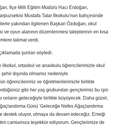
an, İlçe Milli Eğitim Müdürü Hacı Erdoğan,
 Karpuzsekisi Mustafa Tatar İlkokulu'nun bahçesinde
ncilerle yakından ilgilenen Başkan Özdoğan, okul
esi ve oyun alanının düzenlenmesi taleplerinin en kısa
rimlere talimat verdi.
çıklamada şunları söyledi:
e ilkokul, ortaokul ve anaokulu öğrencilerimizle okul
 şehir dışında olmamız nedeniyle
n öğrencilerimiz ve öğretmenlerimizle birlikte
rdüğünüz gibi her yaş grubundan gençlerimiz bu işin
lar onların geleceğiyle birlikte büyüyecek. Daha güzel,
li Ağaçlandırma Günü 'Geleceğe Nefes Ağaçlandırma
e destek oluyor, olmaya da devam edeceğiz. Emeği
itim camiamıza teşekkür ediyorum. Gençlerimize de