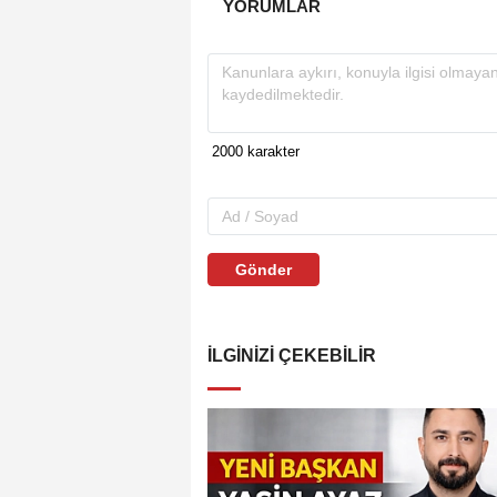
YORUMLAR
Gönder
İLGINIZI ÇEKEBILIR