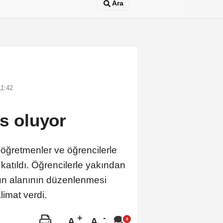
Ara
11:42
es oluyor
 öğretmenler ve öğrencilerle
katıldı. Öğrencilerle yakından
yun alanının düzenlenmesi
alimat verdi.
A
A