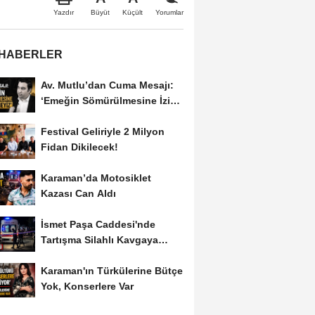
Büyüt
Küçült
Yazdır
Yorumlar
 HABERLER
Av. Mutlu’dan Cuma Mesajı:
‘Emeğin Sömürülmesine İzin
Vermeyiz’...
Festival Geliriyle 2 Milyon
Fidan Dikilecek!
Karaman’da Motosiklet
Kazası Can Aldı
İsmet Paşa Caddesi'nde
Tartışma Silahlı Kavgaya
Dönüştü
Karaman'ın Türkülerine Bütçe
Yok, Konserlere Var