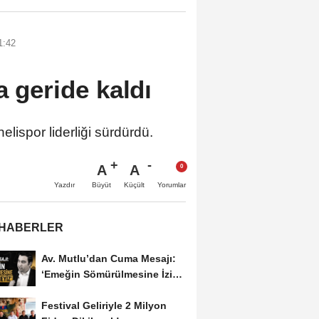
1:42
a geride kaldı
lispor liderliği sürdürdü.
A
A
Büyüt
Küçült
Yazdır
Yorumlar
 HABERLER
Av. Mutlu’dan Cuma Mesajı:
‘Emeğin Sömürülmesine İzin
Vermeyiz’...
Festival Geliriyle 2 Milyon