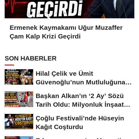
Ermenek Kaymakamı Uğur Muzaffer
Çam Kalp Krizi Geçirdi
SON HABERLER
Hilal Çelik ve Ümit
Güvenoğlu’nun Mutluluğuna
Safiye Soyman ve...
Başkan Alkan’ın ‘2 Ay’ Sözü
Tarih Oldu: Milyonluk İnşaat
Hâlâ...
Çoğlu Festivali’nde Hüseyin
Kağıt Coşturdu