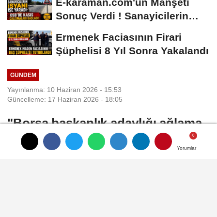
E-karaman.com'un Manşeti
Sonuç Verdi ! Sanayicilerin
İsyanı İşe...
Ermenek Faciasının Firari
Şüphelisi 8 Yıl Sonra Yakalandı
GÜNDEM
Yayınlanma: 10 Haziran 2026 - 15:53
Güncelleme: 17 Haziran 2026 - 18:05
"Borsa başkanlık adaylığı ağlama
duvarı değildir"
Yorumlar
Yorumlar
Yorumlar
Karaman Ticaret Borsası’nda başkanlık
yarışında Ahmet Dorla, başkan adayı
Hüseyin Özdal’a yönelik sert bir çıkış
yaparak, “Seçim tarihi belli değil, listeyi