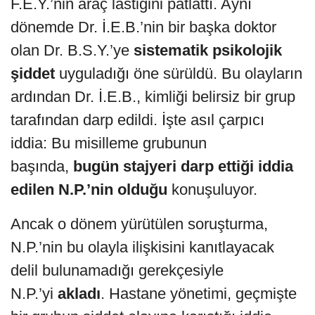
F.E.Y.’nin araç lastiğini patlattı. Aynı
dönemde Dr. İ.E.B.’nin bir başka doktor
olan Dr. B.S.Y.’ye
sistematik psikolojik
şiddet
uyguladığı öne sürüldü. Bu olayların
ardından Dr. İ.E.B., kimliği belirsiz bir grup
tarafından darp edildi. İşte asıl çarpıcı
iddia: Bu misilleme grubunun
başında,
bugün stajyeri darp ettiği iddia
edilen N.P.’nin olduğu
konuşuluyor.
Ancak o dönem yürütülen soruşturma,
N.P.’nin bu olayla ilişkisini kanıtlayacak
delil bulunamadığı gerekçesiyle
N.P.’yi
akladı
. Hastane yönetimi, geçmişte