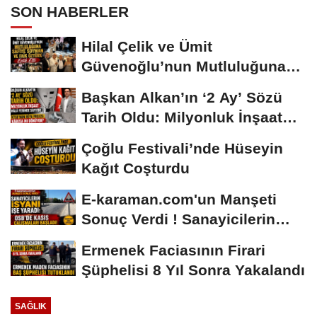
SON HABERLER
Hilal Çelik ve Ümit
Güvenoğlu’nun Mutluluğuna
Safiye Soyman ve...
Başkan Alkan’ın ‘2 Ay’ Sözü
Tarih Oldu: Milyonluk İnşaat
Hâlâ...
Çoğlu Festivali’nde Hüseyin
Kağıt Coşturdu
E-karaman.com'un Manşeti
Sonuç Verdi ! Sanayicilerin
İsyanı İşe...
Ermenek Faciasının Firari
Şüphelisi 8 Yıl Sonra Yakalandı
SAĞLIK