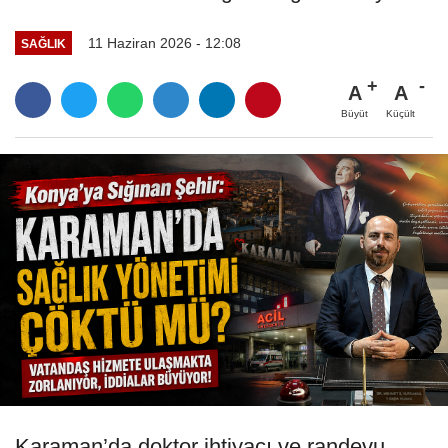
11 Haziran 2026 - 12:08
SAĞLIK
A
A
Büyüt
Küçült
Karaman’da doktor ihtiyacı ve randevu