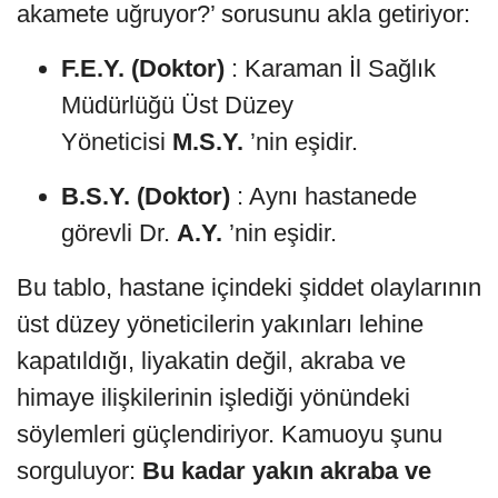
akamete uğruyor?’ sorusunu akla getiriyor:
F.E.Y. (Doktor)
: Karaman İl Sağlık
Müdürlüğü Üst Düzey
Yöneticisi
M.S.Y.
’nin eşidir.
B.S.Y. (Doktor)
: Aynı hastanede
görevli Dr.
A.Y.
’nin eşidir.
Bu tablo, hastane içindeki şiddet olaylarının
üst düzey yöneticilerin yakınları lehine
kapatıldığı, liyakatin değil, akraba ve
himaye ilişkilerinin işlediği yönündeki
söylemleri güçlendiriyor. Kamuoyu şunu
sorguluyor:
Bu kadar yakın akraba ve