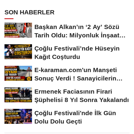
SON HABERLER
Başkan Alkan’ın ‘2 Ay’ Sözü
Tarih Oldu: Milyonluk İnşaat
Hâlâ...
Çoğlu Festivali’nde Hüseyin
Kağıt Coşturdu
E-karaman.com'un Manşeti
Sonuç Verdi ! Sanayicilerin
İsyanı İşe...
Ermenek Faciasının Firari
Şüphelisi 8 Yıl Sonra Yakalandı
Çoğlu Festivali'nde İlk Gün
Dolu Dolu Geçti