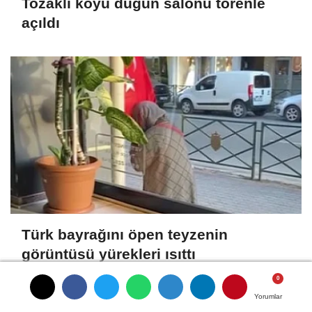
Tozaklı köyü düğün salonu törenle
açıldı
Türk bayrağını öpen teyzenin
görüntüsü yürekleri ısıttı
Yorumlar
Yorumlar
Yorumlar
Yorumlar