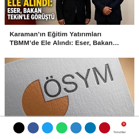
Karaman’ın Eğitim Yatırımları
TBMM’de Ele Alındı: Eser, Bakan
Tekin’le Görüştü
Yorumlar
Yorumlar
Yorumlar
Son e-YÖKDİL Sınavı Cumartesi: