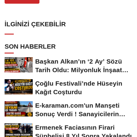
İLGINIZI ÇEKEBILIR
SON HABERLER
Başkan Alkan’ın ‘2 Ay’ Sözü
Tarih Oldu: Milyonluk İnşaat
Hâlâ...
Çoğlu Festivali’nde Hüseyin
Kağıt Coşturdu
E-karaman.com'un Manşeti
Sonuç Verdi ! Sanayicilerin
İsyanı İşe...
Ermenek Faciasının Firari
Şüphelisi 8 Yıl Sonra Yakalandı