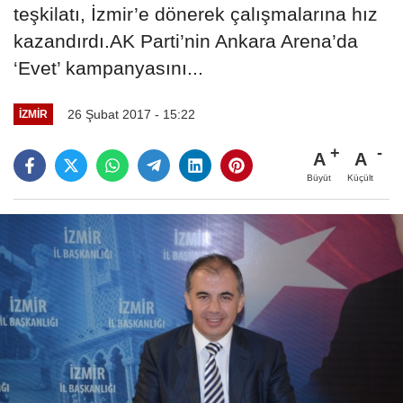
teşkilatı, İzmir’e dönerek çalışmalarına hız
kazandırdı.AK Parti’nin Ankara Arena’da
‘Evet’ kampanyasını...
26 Şubat 2017 - 15:22
İZMIR
A
A
Büyüt
Küçült