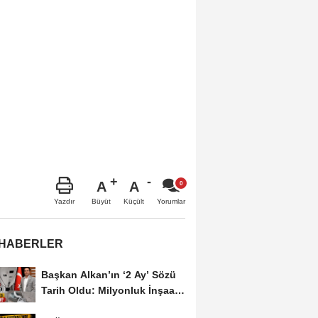
A
A
Büyüt
Küçült
Yazdır
Yorumlar
 HABERLER
Başkan Alkan’ın ‘2 Ay’ Sözü
Tarih Oldu: Milyonluk İnşaat
Hâlâ...