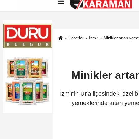
Künye
İletişim
Çerez Politikası
G
Haberler
İzmir
Minikler artan yemek
Minikler arta
İzmir’in Urla ilçesindeki özel 
yemeklerinde artan yemek