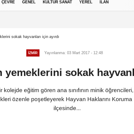
ÇEVRE
GENEL
KÜLTÜR SANAT
YEREL
İLAN
izlilik İlkeleri
lerini sokak hayvanları için ayırdı
Yayınlanma: 03 Mart 2017 - 12:48
İZMIR
n yemeklerini sokak hayvanla
bir kolejde eğitim gören ana sınıfının minik öğrenciler
leri özenle poşetleyerek Hayvan Haklarını Koruma D
ilçesinde...