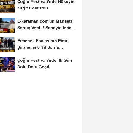
Çoğlu Festivali’nde Hüseyin
Kağıt Coşturdu
E-karaman.com'un Manşeti
Sonuç Verdi ! Sanayicilerin
İsyanı İşe...
Ermenek Faciasının Firari
Şüphelisi 8 Yıl Sonra
Yakalandı
Çoğlu Festivali'nde İlk Gün
Dolu Dolu Geçti