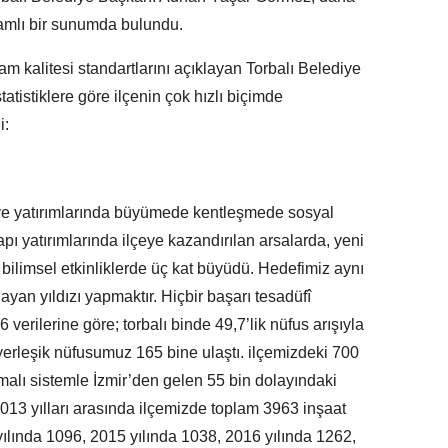
samlı bir sunumda bulundu.
aşam kalitesi standartlarını açıklayan Torbalı Belediye
tistiklere göre ilçenin çok hızlı biçimde
i:
iye yatırımlarında büyümede kentleşmede sosyal
yapı yatırımlarında ilçeye kazandırılan arsalarda, yeni
 bilimsel etkinliklerde üç kat büyüdü. Hedefimiz aynı
layan yıldızı yapmaktır. Hiçbir başarı tesadüfî
 verilerine göre; torbalı binde 49,7’lik nüfus arışıyla
. yerleşik nüfusumuz 165 bine ulaştı. ilçemizdeki 700
malı sistemle İzmir’den gelen 55 bin dolayındaki
013 yılları arasında ilçemizde toplam 3963 inşaat
ılında 1096, 2015 yılında 1038, 2016 yılında 1262,