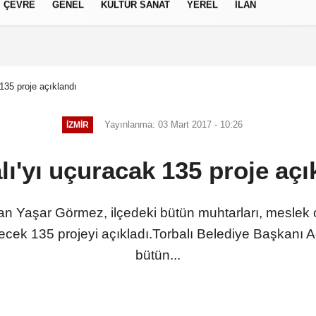
ÇEVRE
GENEL
KÜLTÜR SANAT
YEREL
İLAN
izlilik İlkeleri
 135 proje açıklandı
Yayınlanma: 03 Mart 2017 - 10:26
İZMIR
lı'yı uçuracak 135 proje açı
n Yaşar Görmez, ilçedeki bütün muhtarları, meslek oda
ütecek 135 projeyi açıkladı.Torbalı Belediye Başkanı
bütün...