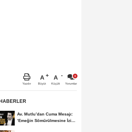
A
A
Büyüt
Küçült
Yazdır
Yorumlar
 HABERLER
Av. Mutlu’dan Cuma Mesajı:
‘Emeğin Sömürülmesine İzin
Vermeyiz’...