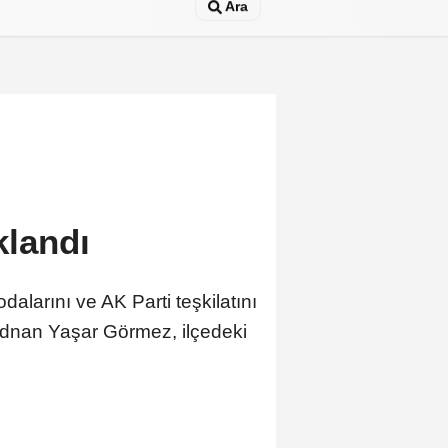
Ara
klandı
larını ve AK Parti teşkilatını
 Adnan Yaşar Görmez, ilçedeki