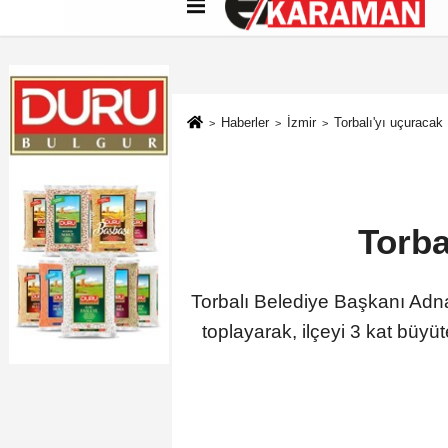
Künye
İletişim
Çerez Politikası
G
Haberler
İzmir
Torbalı'yı uçuracak
Torba
Torbalı Belediye Başkanı Adna
toplayarak, ilçeyi 3 kat büy