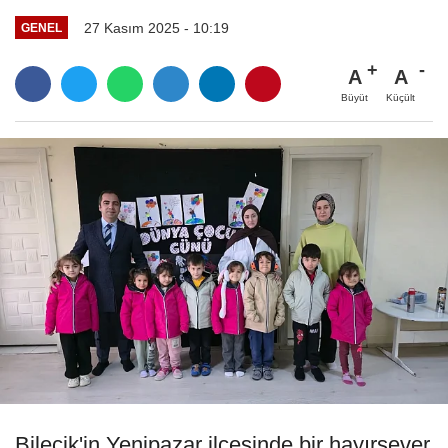
27 Kasım 2025 - 10:19
GENEL
A
A
Büyüt
Küçült
Bilecik'in Yenipazar ilçesinde bir hayırsever