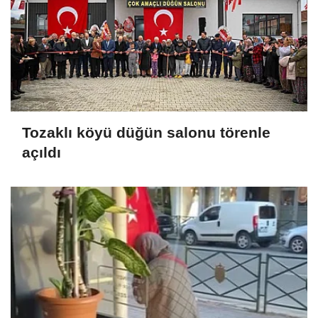
Tozaklı köyü düğün salonu törenle
açıldı