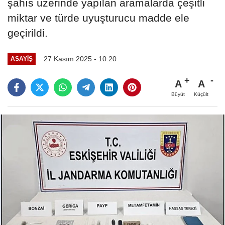
şahıs üzerinde yapılan aramalarda çeşitli
miktar ve türde uyuşturucu madde ele
geçirildi.
27 Kasım 2025 - 10:20
ASAYIŞ
A
A
Büyüt
Küçült