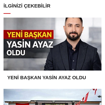
İLGINIZI ÇEKEBILIR
YENİ BAŞKAN YASİN AYAZ OLDU