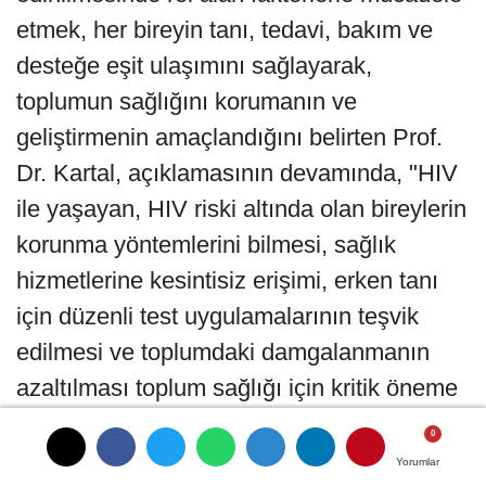
etmek, her bireyin tanı, tedavi, bakım ve
desteğe eşit ulaşımını sağlayarak,
toplumun sağlığını korumanın ve
geliştirmenin amaçlandığını belirten Prof.
Dr. Kartal, açıklamasının devamında, "HIV
ile yaşayan, HIV riski altında olan bireylerin
korunma yöntemlerini bilmesi, sağlık
hizmetlerine kesintisiz erişimi, erken tanı
için düzenli test uygulamalarının teşvik
edilmesi ve toplumdaki damgalanmanın
azaltılması toplum sağlığı için kritik öneme
sahiptir. Bu yılın teması 'Tüm Şartlarda
AIDS ile Mücadele Devam' olarak
Yorumlar
Yorumlar
Yorumlar