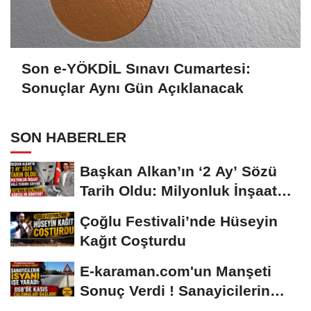
Son e-YÖKDİL Sınavı Cumartesi:
Sonuçlar Aynı Gün Açıklanacak
SON HABERLER
Başkan Alkan’ın ‘2 Ay’ Sözü
Tarih Oldu: Milyonluk İnşaat
Hâlâ...
Çoğlu Festivali’nde Hüseyin
Kağıt Coşturdu
E-karaman.com'un Manşeti
Sonuç Verdi ! Sanayicilerin
İsyanı İşe...