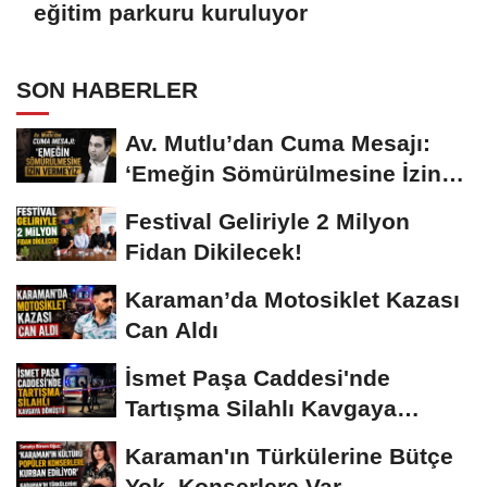
eğitim parkuru kuruluyor
SON HABERLER
Av. Mutlu’dan Cuma Mesajı:
‘Emeğin Sömürülmesine İzin
Vermeyiz’...
Festival Geliriyle 2 Milyon
Fidan Dikilecek!
Karaman’da Motosiklet Kazası
Can Aldı
İsmet Paşa Caddesi'nde
Tartışma Silahlı Kavgaya
Dönüştü
Karaman'ın Türkülerine Bütçe
Yok, Konserlere Var