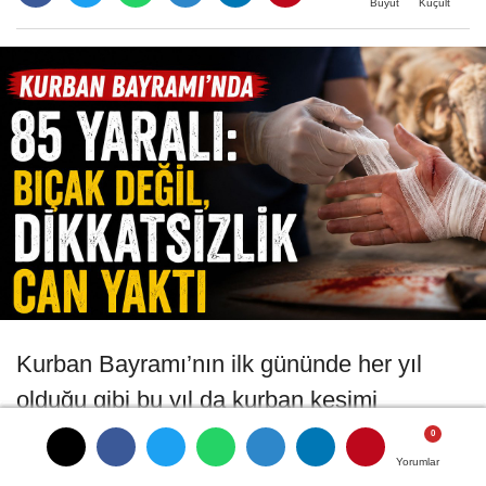
Büyüt
Küçült
Kurban Bayramı’nın ilk gününde her yıl
olduğu gibi bu yıl da kurban kesimi
sırasında yaşanan kazalar acil servisleri
Yorumlar
Yorumlar
Yorumlar
Yorumlar
doldurdu. Karaman Eğitim ve Araştırma