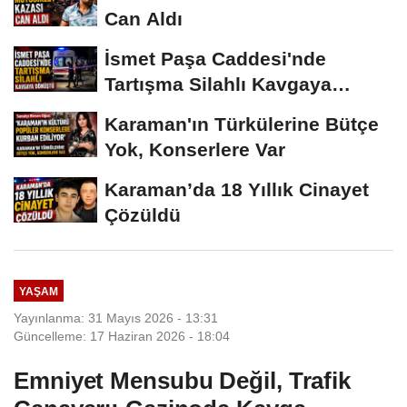
Can Aldı
İsmet Paşa Caddesi'nde
Tartışma Silahlı Kavgaya
Dönüştü
Karaman'ın Türkülerine Bütçe
Yok, Konserlere Var
Karaman’da 18 Yıllık Cinayet
Çözüldü
YAŞAM
Yayınlanma: 31 Mayıs 2026 - 13:31
Güncelleme: 17 Haziran 2026 - 18:04
Emniyet Mensubu Değil, Trafik