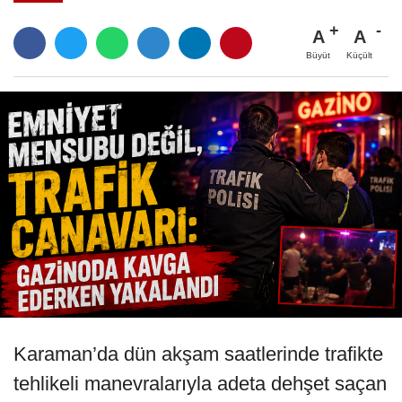
A
A
Büyüt
Küçült
Karaman’da dün akşam saatlerinde trafikte
tehlikeli manevralarıyla adeta dehşet saçan