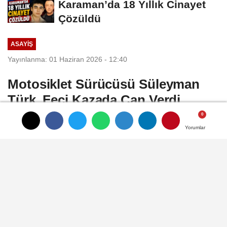
Karaman’da 18 Yıllık Cinayet
Çözüldü
ASAYIŞ
Yayınlanma: 01 Haziran 2026 - 12:40
Motosiklet Sürücüsü Süleyman
Türk, Feci Kazada Can Verdi
Karaman’ın Beyazkent Mahallesi 1014.
Yorumlar
Yorumlar
Yorumlar
Sokak üzerinde otomobil ile motosikletin
çarpışması sonucu ağır yaralanan 31
yaşındaki motosiklet sürücüsü Süleyman
Türk, kaldırıldığı hastanede yapılan tüm
müdahalelere rağmen kurtarılamadı.
Kazayla ilgili soruşturma başlatıldı.