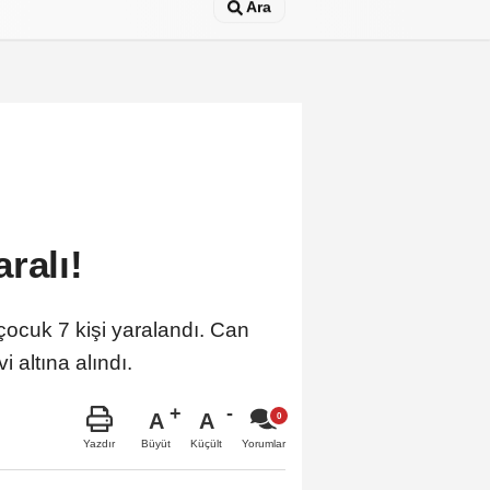
Ara
ralı!
çocuk 7 kişi yaralandı. Can
 altına alındı.
A
A
Büyüt
Küçült
Yazdır
Yorumlar