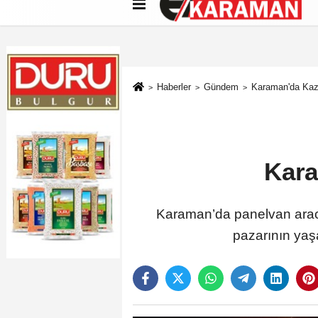
Künye
İletişim
Çerez Politikası
G
Haberler
Gündem
Karaman'da Kaza
Kara
Karaman’da panelvan aracın
pazarının yaşa