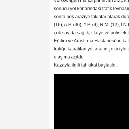
Volkswagen marka panelvan araç sür
sonucu yol kenarındaki trafik levhas
sonra boş araziye taklalar atarak dur
(16), A.P. (36), Y.P. (9), N.M. (12), İ.
çok sayıda sağlık, itfaiye ve polis ek
Eğitim ve Araştırma Hastanesi’ne kald
trafiğe kapatılan yol aracın çekiciyl
ulaşıma açıldı.
Kazayla ilgili tahkikat başlatıldı.