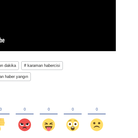
on dakika
# karaman habercisi
an haber yangın