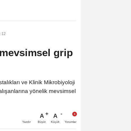
:12
 mevsimsel grip
ıkları ve Klinik Mikrobiyoloji
 çalışanlarına yönelik mevsimsel
A
A
Büyüt
Küçült
Yazdır
Yorumlar