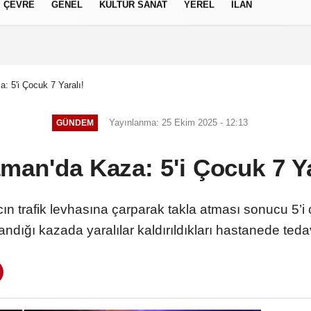
ÇEVRE
GENEL
KÜLTÜR SANAT
YEREL
İLAN
izlilik İlkeleri
: 5'i Çocuk 7 Yaralı!
Yayınlanma: 25 Ekim 2025 - 12:13
GÜNDEM
man'da Kaza: 5'i Çocuk 7 Ya
 trafik levhasına çarparak takla atması sonucu 5’i 
ndığı kazada yaralılar kaldırıldıkları hastanede tedavi