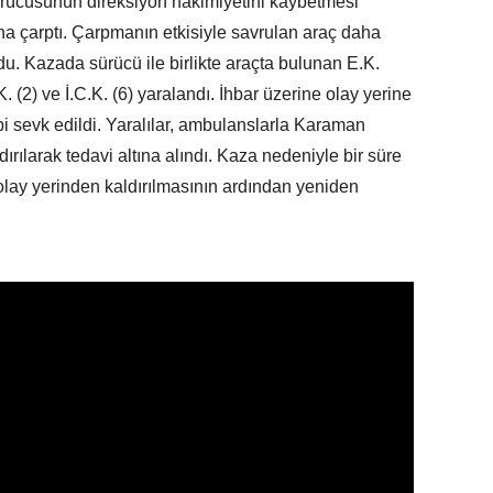
ücüsünün direksiyon hakimiyetini kaybetmesi
ına çarptı. Çarpmanın etkisiyle savrulan araç daha
du. Kazada sürücü ile birlikte araçta bulunan E.K.
N.K. (2) ve İ.C.K. (6) yaralandı. İhbar üzerine olay yerine
ibi sevk edildi. Yaralılar, ambulanslarla Karaman
ırılarak tedavi altına alındı. Kaza nedeniyle bir süre
e olay yerinden kaldırılmasının ardından yeniden