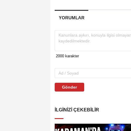
YORUMLAR
Gönder
İLGINIZI ÇEKEBILIR