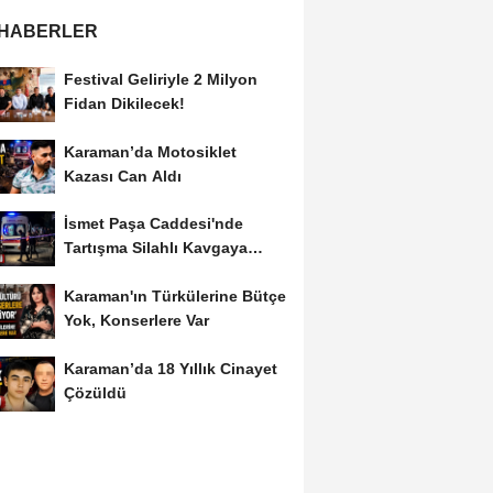
 HABERLER
Festival Geliriyle 2 Milyon
Fidan Dikilecek!
Karaman’da Motosiklet
Kazası Can Aldı
İsmet Paşa Caddesi'nde
Tartışma Silahlı Kavgaya
Dönüştü
Karaman'ın Türkülerine Bütçe
Yok, Konserlere Var
Karaman’da 18 Yıllık Cinayet
Çözüldü