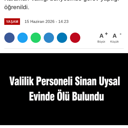
öğrenildi.
15 Haziran 2026 - 14:23
YAŞAM
A
A
Büyüt
Küçült