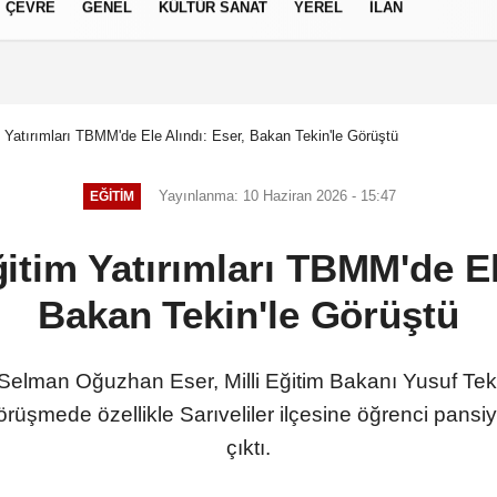
ÇEVRE
GENEL
KÜLTÜR SANAT
YEREL
İLAN
izlilik İlkeleri
 Yatırımları TBMM'de Ele Alındı: Eser, Bakan Tekin'le Görüştü
Yayınlanma: 10 Haziran 2026 - 15:47
EĞITIM
itim Yatırımları TBMM'de Ele
Bakan Tekin'le Görüştü
 Selman Oğuzhan Eser, Milli Eğitim Bakanı Yusuf Tek
Görüşmede özellikle Sarıveliler ilçesine öğrenci pans
çıktı.