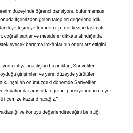
taöğretim düzeyinde öğrenci pansiyonu bulunmaması
konuda ilçemizden gelen talepleri değerlendirdik.
arklı yerleşim yerlerinden ilçe merkezine taşımalı
 coğrafi şartlar ve mesafeler dikkate alındığında
estekleyecek barınma imkânlarının önem arz ettiğini
nu ihtiyacına ilişkin hazırlıkları, Sarıveliler
koyduğu girişimleri ve yerel düzeyde yürütülen
ştık. İnşallah önümüzdeki dönemde Sarıveliler
irecek yatırımlar arasında öğrenci pansiyonunun da yer
i ilçemize kazandıracağız.”
yaklaştığı ve konuyu değerlendireceğini belirttiği