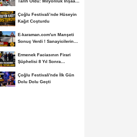
Tarih Oldu: Milyonluk İnşaat
Hâlâ...
Çoğlu Festivali’nde Hüseyin
Kağıt Coşturdu
E-karaman.com'un Manşeti
Sonuç Verdi ! Sanayicilerin
İsyanı İşe...
Ermenek Faciasının Firari
Şüphelisi 8 Yıl Sonra
Yakalandı
Çoğlu Festivali'nde İlk Gün
Dolu Dolu Geçti