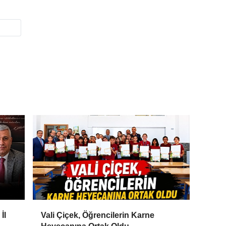
İl
Vali Çiçek, Öğrencilerin Karne