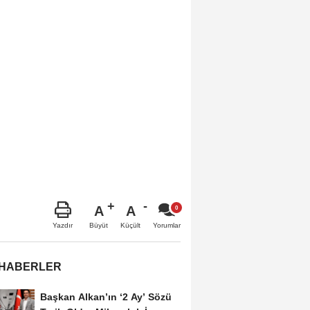
A
A
Büyüt
Küçült
Yazdır
Yorumlar
 HABERLER
Başkan Alkan’ın ‘2 Ay’ Sözü