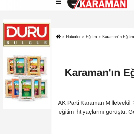
Künye
İletişim
Çerez Politikası
G
Haberler
Eğitim
Karaman'ın Eğitim
Karaman'ın Eğ
AK Parti Karaman Milletvekili
eğitim ihtiyaçlarını görüştü. 