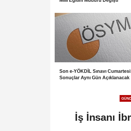
Milli Eğitim Müdürü Değişti
Son e-YÖKDİL Sınavı Cumartesi
Sonuçlar Aynı Gün Açıklanacak
GÜN
İş İnsanı İ