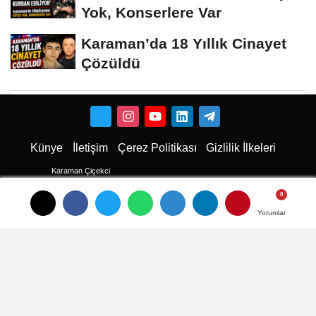
Yok, Konserlere Var
Karaman’da 18 Yıllık Cinayet
Çözüldü
Künye
İletişim
Çerez Politikası
Gizlilik İlkeleri
Karaman Çiçekci
Karaman
Yorumlar
Yorumlar
Yorumlar
Karaman Haber
Karaman Haberleri
Karaman Son Dakika
Karaman son dakika Haberleri
Karamandan haberler