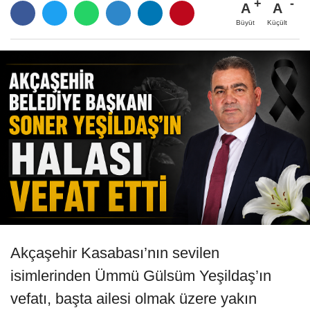
A
A
Büyüt
Küçült
Akçaşehir Kasabası’nın sevilen
isimlerinden Ümmü Gülsüm Yeşildaş’ın
vefatı, başta ailesi olmak üzere yakın