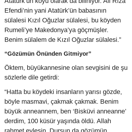
Atatürk’ün köyü olarak da biliniyor. Ali Rıza
Efendi’nin yani Atatürk’ün babasının
sülalesi Kızıl Oğuzlar sülalesi, bu köyden
Rumeli’ye Makedonya’ya göçmüşler.
Benim sülalem de Kızıl Oğuzlar sülalesi.”
“Gözümün Önünden Gitmiyor”
Öktem, büyükannesine olan sevgisini de şu
sözlerle dile getirdi:
“Hatta bu köydeki insanların yarısı gözde,
böyle masmavi, çakmak çakmak. Benim
büyük anneannem, ben ‘Bisküvi anneanne’
derdim, 100 küsür yaşında öldü. Allah
rahmet eylesin. Dursun da gözümün