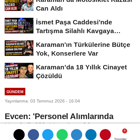
Can Aldı
İsmet Paşa Caddesi'nde
Tartışma Silahlı Kavgaya
Dönüştü
Karaman'ın Türkülerine Bütçe
Yok, Konserlere Var
Karaman’da 18 Yıllık Cinayet
Çözüldü
GÜNDEM
Yayınlanma: 03 Temmuz 2026 - 16:04
Evcen: 'Personel Alımlarında
Usulsüzlük Var, Gerekirse
Başsavcılığa Gidiyoruz'
Yorumlar
Yorumlar
Yorumlar