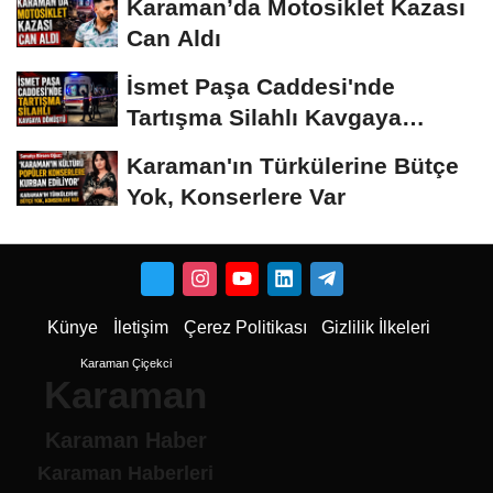
Karaman’da Motosiklet Kazası
Can Aldı
İsmet Paşa Caddesi'nde
Tartışma Silahlı Kavgaya
Dönüştü
Karaman'ın Türkülerine Bütçe
Yok, Konserlere Var
Künye
İletişim
Çerez Politikası
Gizlilik İlkeleri
Karaman Çiçekci
Karaman
Karaman Haber
Karaman Haberleri