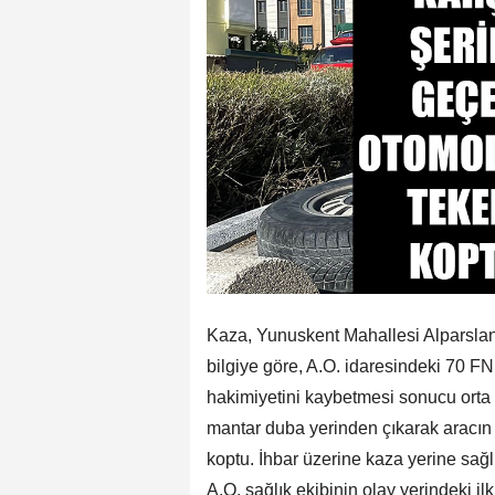
Kaza, Yunuskent Mahallesi Alparslan
bilgiye göre, A.O. idaresindeki 70 F
hakimiyetini kaybetmesi sonucu orta r
mantar duba yerinden çıkarak aracın a
koptu. İhbar üzerine kaza yerine sağl
A.O. sağlık ekibinin olay yerindeki i