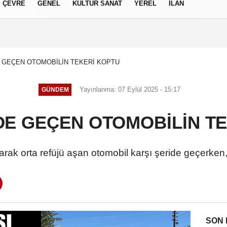
ÇEVRE
GENEL
KÜLTÜR SANAT
YEREL
İLAN
izlilik İlkeleri
E GEÇEN OTOMOBİLİN TEKERİ KOPTU
Yayınlanma: 07 Eylül 2025 - 15:17
GÜNDEM
DE GEÇEN OTOMOBİLİN T
ak orta refüjü aşan otomobil karşı şeride geçerken,
SON