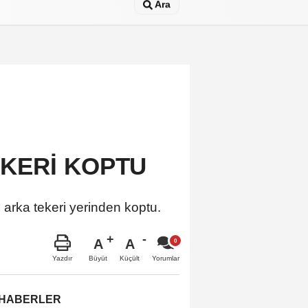
Ara
EKERİ KOPTU
 arka tekeri yerinden koptu.
A
A
Büyüt
Küçült
Yazdır
Yorumlar
 HABERLER