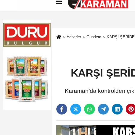
Künye
İletişim
Çerez Politikası
G
Haberler
Gündem
KARŞI ŞERİD
KARŞI ŞERİ
Karaman’da kontrolden çıkar