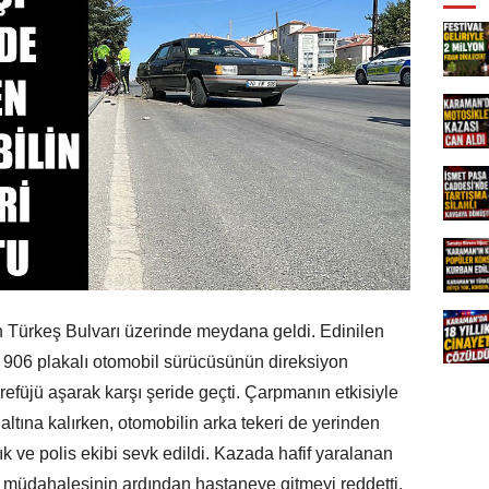
 Türkeş Bulvarı üzerinde meydana geldi. Edinilen
N 906 plakalı otomobil sürücüsünün direksiyon
efüjü aşarak karşı şeride geçti. Çarpmanın etkisiyle
ltına kalırken, otomobilin arka tekeri de yerinden
ık ve polis ekibi sevk edildi. Kazada hafif yaralanan
lk müdahalesinin ardından hastaneye gitmeyi reddetti.