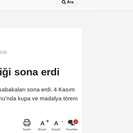
Ara
9:42
iği sona erdi
sabakaları sona erdi. 4 Kasım
onu'nda kupa ve madalya töreni
A
A
Büyüt
Küçült
Yazdır
Yorumlar