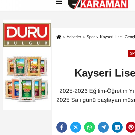
Künye
İletişim
Çerez Politikası
G
Haberler
Spor
Kayseri Liseli Gençle
SP
Kayseri Lise
2025-2026 Eğitim-Öğretim Yıl
2025 Salı günü başlayan müsab