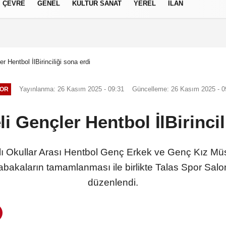
ÇEVRE
GENEL
KÜLTÜR SANAT
YEREL
İLAN
izlilik İlkeleri
r Hentbol İlBirinciliği sona erdi
Yayınlanma: 26 Kasım 2025 - 09:31
Güncelleme: 26 Kasım 2025 - 0
OR
li Gençler Hentbol İlBirincil
ı Okullar Arası Hentbol Genç Erkek ve Genç Kız Mü
akaların tamamlanması ile birlikte Talas Spor Sal
düzenlendi.