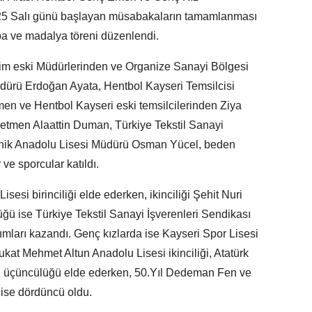
025 Salı günü başlayan müsabakaların tamamlanması
upa ve madalya töreni düzenlendi.
tim eski Müdürlerinden ve Organize Sanayi Bölgesi
dürü Erdoğan Ayata, Hentbol Kayseri Temsilcisi
n ve Hentbol Kayseri eski temsilcilerinden Ziya
retmen Alaattin Duman, Türkiye Tekstil Sanayi
eknik Anadolu Lisesi Müdürü Osman Yücel, beden
 ve sporcular katıldı.
sesi birinciliği elde ederken, ikinciliği Şehit Nuri
ğü ise Türkiye Tekstil Sanayi İşverenleri Sendikası
ımları kazandı. Genç kızlarda ise Kayseri Spor Lisesi
Avukat Mehmet Altun Anadolu Lisesi ikinciliği, Atatürk
si üçüncülüğü elde ederken, 50.Yıl Dedeman Fen ve
 ise dördüncü oldu.