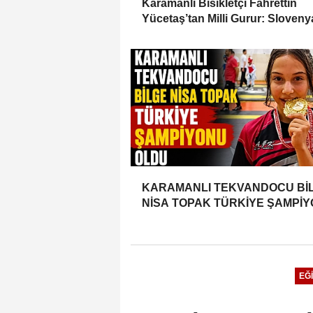
Karamanlı Bisikletçi Fahrettin
Yücetaş’tan Milli Gurur: Sloveny
Türkiye’yi Temsil Ediyor
KARAMANLI TEKVANDOCU Bİ
NİSA TOPAK TÜRKİYE ŞAMPİ
OLDU
EĞI