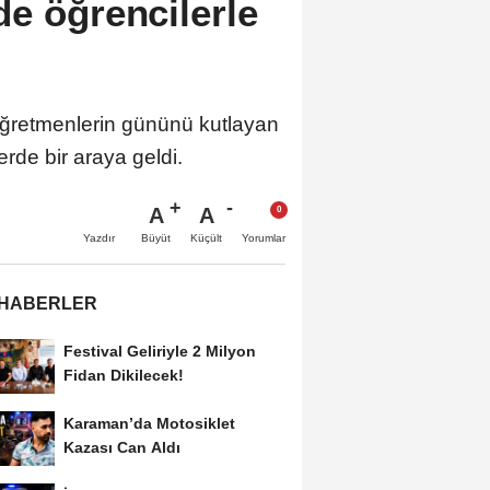
e öğrencilerle
öğretmenlerin gününü kutlayan
lerde bir araya geldi.
A
A
Büyüt
Küçült
Yazdır
Yorumlar
 HABERLER
Festival Geliriyle 2 Milyon
Fidan Dikilecek!
Karaman’da Motosiklet
Kazası Can Aldı