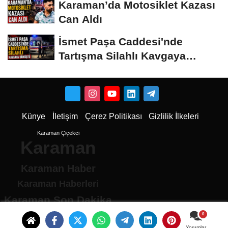
Karaman’da Motosiklet Kazası
Can Aldı
İsmet Paşa Caddesi'nde
Tartışma Silahlı Kavgaya
Dönüştü
Künye
İletişim
Çerez Politikası
Gizlilik İlkeleri
Karaman Çiçekci
Karaman
Karaman Haber
Karaman Haberleri
Karaman Son Dakika
Karaman son dakika Haberleri
Karamandan haberler
Yorumlar