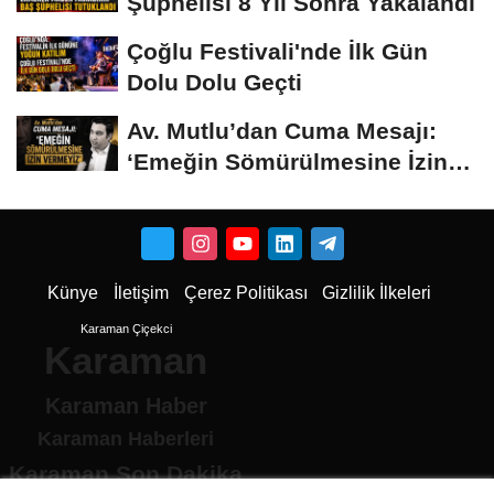
Şüphelisi 8 Yıl Sonra Yakalandı
Çoğlu Festivali'nde İlk Gün
Dolu Dolu Geçti
Av. Mutlu’dan Cuma Mesajı:
‘Emeğin Sömürülmesine İzin
Vermeyiz’...
Künye
İletişim
Çerez Politikası
Gizlilik İlkeleri
Karaman Çiçekci
Karaman
Karaman Haber
Karaman Haberleri
Karaman Son Dakika