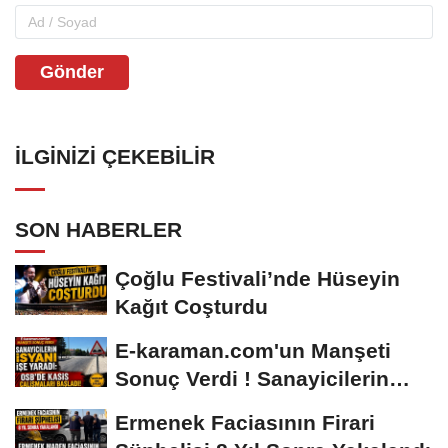
Gönder
İLGINIZI ÇEKEBILIR
SON HABERLER
Çoğlu Festivali’nde Hüseyin
Kağıt Coşturdu
E-karaman.com'un Manşeti
Sonuç Verdi ! Sanayicilerin
İsyanı İşe...
Ermenek Faciasının Firari