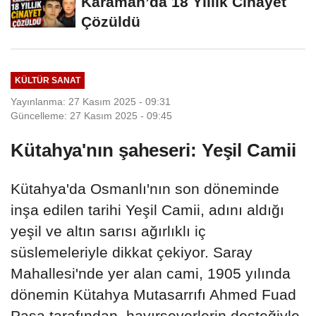
Karaman’da 18 Yıllık Cinayet
Çözüldü
KÜLTÜR SANAT
Yayınlanma: 27 Kasım 2025 - 09:31
Güncelleme: 27 Kasım 2025 - 09:45
Kütahya'nın şaheseri: Yeşil Camii
Kütahya'da Osmanlı'nın son döneminde
inşa edilen tarihi Yeşil Camii, adını aldığı
yeşil ve altın sarısı ağırlıklı iç
süslemeleriyle dikkat çekiyor. Saray
Mahallesi'nde yer alan cami, 1905 yılında
dönemin Kütahya Mutasarrıfı Ahmed Fuad
Paşa tarafından, hayırseverlerin desteğiyle