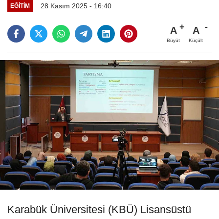
28 Kasım 2025 - 16:40
EĞITIM
A
A
Büyüt
Küçült
Karabük Üniversitesi (KBÜ) Lisansüstü